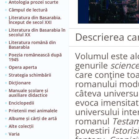
Antologia prozei scurte
Câmpul de lectură
Literatura din Basarabia.
Început de secol XXI
Literatura din Basarabia în
Descrierea car
secolul XX
Literatura română din
Basarabia
Volumul este alc
Poezia românească după
1945
genurile
science
Opera aperta
care conţine to
Strategia schimbării
romanului modul
Dicţionare
câteva universu
Manuale școlare și
auxiliare didactice
evoca imensitate
Enciclopedii
universului inter
Prietenii mei animalele
romanul
Testam
Albume și cărți de artă
Alte colecții
povestiri
Istori
Varia