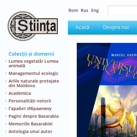
Rom
Rus
Eng
Acasă
Despre noi
Colecții și domenii
Lumea vegetală/ Lumea
animală
Managementul ecologic
Ariile naturale protejate
din Moldova
Academica
Personalități notorii
Гарабет Ибраиляну
Pagini despre Basarabia
Memoriile Basarabiei
Antologia unui autor