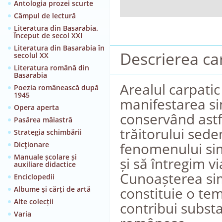
Antologia prozei scurte
Câmpul de lectură
Literatura din Basarabia.
Început de secol XXI
Literatura din Basarabia în
Descrierea car
secolul XX
Literatura română din
Basarabia
Arealul carpatic
Poezia românească după
1945
manifestarea si
Opera aperta
conservând astfe
Pasărea măiastră
trăitorului sede
Strategia schimbării
fenomenului sim
Dicţionare
Manuale școlare și
și să întregim vi
auxiliare didactice
Cunoașterea sim
Enciclopedii
constituie o tem
Albume și cărți de artă
Alte colecții
contribui substa
Varia