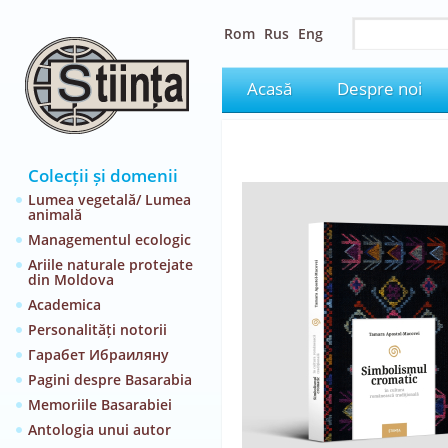
Rom
Rus
Eng
Acasă
Despre noi
Colecții și domenii
Lumea vegetală/ Lumea
animală
Managementul ecologic
Ariile naturale protejate
din Moldova
Academica
Personalități notorii
Гарабет Ибраиляну
Pagini despre Basarabia
Memoriile Basarabiei
Antologia unui autor