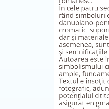
românesc.
În cele patru se
rând simboluril
danubiano-pontic
cromatic, supor
dar şi materiale
asemenea, sunt i
şi semnificaţiile
Autoarea este î
simbolismului c
ample, fundame
Textul e însoţit
fotografic, adun
potenţialul citi
asigurat enigmat