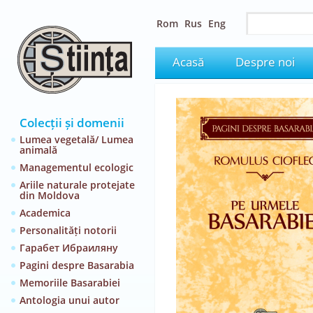
Rom
Rus
Eng
Acasă
Despre noi
Colecții și domenii
Lumea vegetală/ Lumea
animală
Managementul ecologic
Ariile naturale protejate
din Moldova
Academica
Personalități notorii
Гарабет Ибраиляну
Pagini despre Basarabia
Memoriile Basarabiei
Antologia unui autor