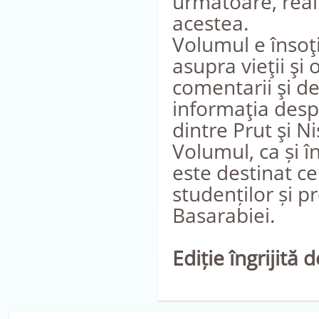
următoare, reali
acestea.
Volumul e însoţi
asupra vieţii şi
comentarii şi d
informaţia despre
dintre Prut şi Ni
Volumul, ca și î
este destinat cerc
studenților și pr
Basarabiei.
Ediție îngrijită 