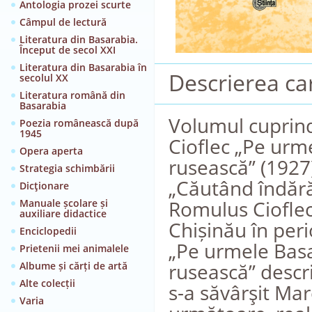
Antologia prozei scurte
Câmpul de lectură
Literatura din Basarabia.
Început de secol XXI
Literatura din Basarabia în
Descrierea car
secolul XX
Literatura română din
Basarabia
Volumul cuprinde
Poezia românească după
1945
Cioflec „Pe urme
Opera aperta
rusească” (1927)
Strategia schimbării
„Căutând îndărăt
Dicţionare
Romulus Cioflec
Manuale școlare și
auxiliare didactice
Chișinău în peri
Enciclopedii
„Pe urmele Basar
Prietenii mei animalele
rusească” descri
Albume și cărți de artă
Alte colecții
s-a săvârşit Mar
Varia