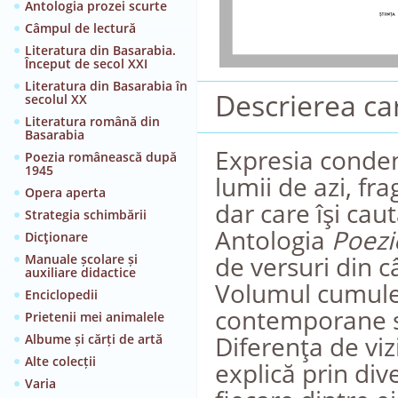
Antologia prozei scurte
Câmpul de lectură
Literatura din Basarabia.
Început de secol XXI
Literatura din Basarabia în
Descrierea car
secolul XX
Literatura română din
Basarabia
Expresia conden
Poezia românească după
1945
lumii de azi, fr
Opera aperta
dar care îşi cau
Strategia schimbării
Antologia
Poezi
Dicţionare
de versuri din c
Manuale școlare și
auxiliare didactice
Volumul cumuleaz
Enciclopedii
contemporane scr
Prietenii mei animalele
Diferenţa de viz
Albume și cărți de artă
Alte colecții
explică prin div
Varia