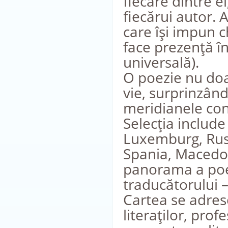
fiecare dintre ei
fiecărui autor. 
care îşi impun c
face prezenţă în
universală).
O poezie nu doar
vie, surprinzând 
meridianele cont
Selecţia include
Luxemburg, Rusia
Spania, Macedon
panorama a poez
traducătorului –
Cartea se adrese
literaţilor, prof