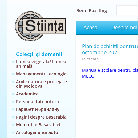
Rom
Rus
Eng
Acasă
Despre noi
Plan de achiziții pentru 
octombrie 2020
Colecții și domenii
03.07.2020
Lumea vegetală/ Lumea
animală
Manuale școlare pentru clas
Managementul ecologic
MECC
Ariile naturale protejate
din Moldova
Academica
Personalități notorii
Гарабет Ибраиляну
Pagini despre Basarabia
Memoriile Basarabiei
Antologia unui autor