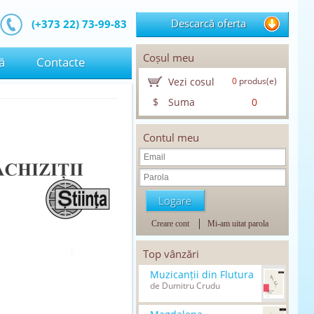
Descarcă oferta
(+373 22) 73-99-83
Coșul meu
ă
Contacte
Vezi cosul
0
produs(e)
$
Suma
0
Contul meu
Creare cont
Mi-am uitat parola
Top vânzări
Muzicanții din Flutura
de Dumitru Crudu