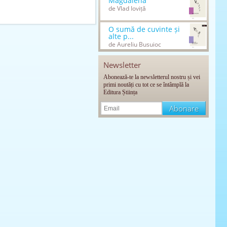
Magdalena
de Vlad Ioviță
O sumă de cuvinte și
alte p...
de Aureliu Busuioc
Newsletter
Abonează-te la newsletterul nostru și vei
primi noutăți cu tot ce se întâmplă la
Editura Știința