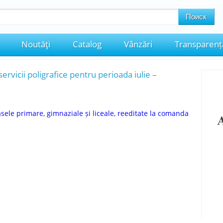
Noutăţi
Catalog
Vânzări
Transparenț
servicii poligrafice pentru perioada iulie –
ele primare, gimnaziale și liceale, reeditate la comanda