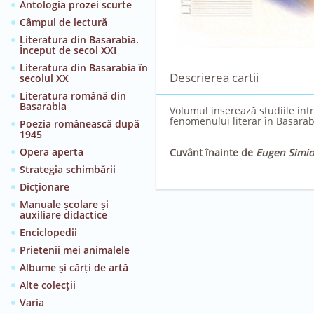
Antologia prozei scurte
Câmpul de lectură
Literatura din Basarabia.
Început de secol XXI
Literatura din Basarabia în
Descrierea cartii
secolul XX
Literatura română din
Basarabia
Volumul inserează studiile intr
fenomenului literar în Basarab
Poezia românească după
1945
Opera aperta
Cuvânt înainte de
Eugen Simi
Strategia schimbării
Dicţionare
Manuale școlare și
auxiliare didactice
Enciclopedii
Prietenii mei animalele
Albume și cărți de artă
Alte colecții
Varia