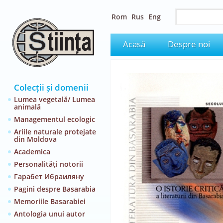
Rom
Rus
Eng
Acasă
Despre noi
Colecții și domenii
Lumea vegetală/ Lumea
animală
Managementul ecologic
Ariile naturale protejate
din Moldova
Academica
Personalități notorii
Гарабет Ибраиляну
Pagini despre Basarabia
Memoriile Basarabiei
Antologia unui autor