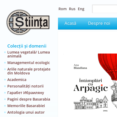
Rom
Rus
Eng
Acasă
Despre noi
Colecții și domenii
Lumea vegetală/ Lumea
animală
Managementul ecologic
Ariile naturale protejate
din Moldova
Academica
Personalități notorii
Гарабет Ибраиляну
Pagini despre Basarabia
Memoriile Basarabiei
Antologia unui autor