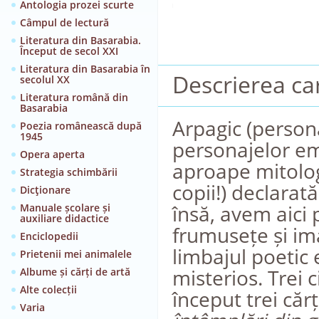
Antologia prozei scurte
Câmpul de lectură
Literatura din Basarabia.
Început de secol XXI
Literatura din Basarabia în
Descrierea car
secolul XX
Literatura română din
Basarabia
Arpagic (persona
Poezia românească după
1945
personajelor em
Opera aperta
aproape mitologi
Strategia schimbării
copii!) declarat
Dicţionare
însă, avem aici 
Manuale școlare și
auxiliare didactice
frumusețe și im
Enciclopedii
limbajul poetic 
Prietenii mei animalele
misterios. Trei c
Albume și cărți de artă
Alte colecții
început trei cărț
Varia