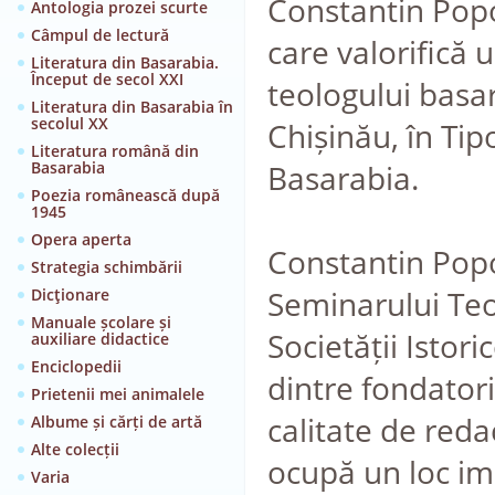
Constantin Popo
Antologia prozei scurte
Câmpul de lectură
care valorifică 
Literatura din Basarabia.
Început de secol XXI
teologului basar
Literatura din Basarabia în
secolul XX
Chișinău, în Tip
Literatura română din
Basarabia
Basarabia.
Poezia românească după
1945
Opera aperta
Constantin Popov
Strategia schimbării
Seminarului Teo
Dicţionare
Manuale școlare și
Societății Istor
auxiliare didactice
Enciclopedii
dintre fondatori
Prietenii mei animalele
calitate de redac
Albume și cărți de artă
Alte colecții
ocupă un loc imp
Varia