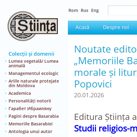
Rom
Rus
Eng
Acasă
Despre noi
Noutate editor
Colecții și domenii
„Memoriile Bas
Lumea vegetală/ Lumea
animală
morale și litu
Managementul ecologic
Popovici
Ariile naturale protejate
din Moldova
Academica
20.01.2026
Personalități notorii
Гарабет Ибраиляну
Editura Știința 
Pagini despre Basarabia
Memoriile Basarabiei
Studii religios-m
Antologia unui autor