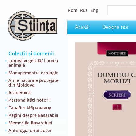
Rom
Rus
Eng
Acasă
Despre noi
Colecții și domenii
Lumea vegetală/ Lumea
animală
Managementul ecologic
Ariile naturale protejate
din Moldova
Academica
Personalități notorii
Гарабет Ибраиляну
Pagini despre Basarabia
Memoriile Basarabiei
Antologia unui autor