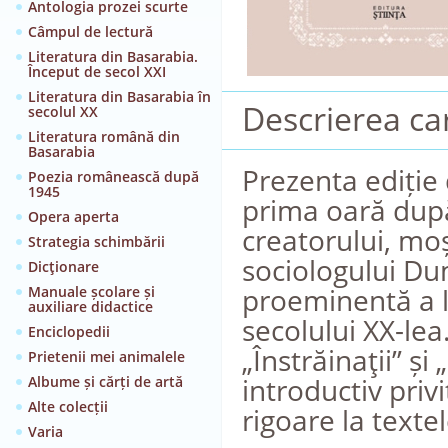
Antologia prozei scurte
Câmpul de lectură
Literatura din Basarabia.
Început de secol XXI
Literatura din Basarabia în
Descrierea car
secolul XX
Literatura română din
Basarabia
Prezenta ediție 
Poezia românească după
1945
prima oară după 
Opera aperta
creatorului, moșt
Strategia schimbării
sociologului Du
Dicţionare
proeminentă a li
Manuale școlare și
auxiliare didactice
secolului XX-le
Enciclopedii
„Înstrăinaţii” și
Prietenii mei animalele
introductiv privi
Albume și cărți de artă
Alte colecții
rigoare la texte
Varia