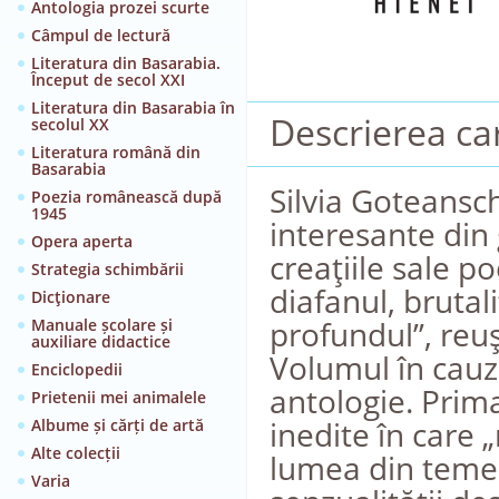
Antologia prozei scurte
Câmpul de lectură
Literatura din Basarabia.
Început de secol XXI
Literatura din Basarabia în
Descrierea car
secolul XX
Literatura română din
Basarabia
Silvia Goteansch
Poezia românească după
1945
interesante din
Opera aperta
creaţiile sale p
Strategia schimbării
diafanul, brutali
Dicţionare
profundul”, reuş
Manuale școlare și
auxiliare didactice
Volumul în cauză
Enciclopedii
antologie. Prima
Prietenii mei animalele
inedite în care
Albume și cărți de artă
Alte colecții
lumea din temeli
Varia