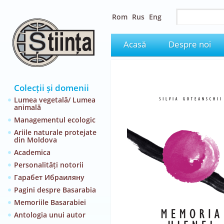
Rom
Rus
Eng
Acasă
Despre noi
Colecții și domenii
Lumea vegetală/ Lumea
animală
Managementul ecologic
Ariile naturale protejate
din Moldova
Academica
Personalități notorii
Гарабет Ибраиляну
Pagini despre Basarabia
Memoriile Basarabiei
Antologia unui autor