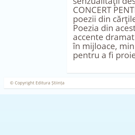
senzualităţii de
CONCERT PENTRU
poezii din cărţi
Poezia din acest
accente dramatic
în mijloace, mi
pentru a fi proi
© Copyright Editura Știința