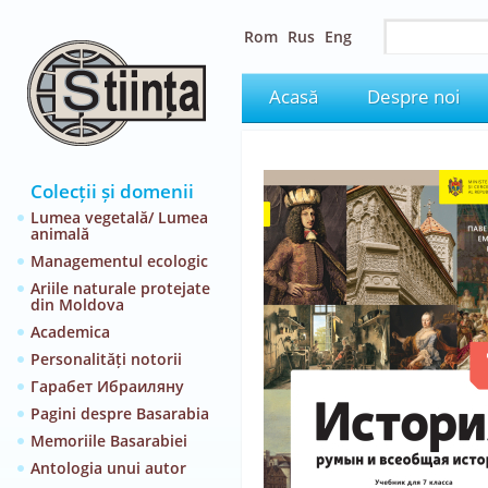
Rom
Rus
Eng
Acasă
Despre noi
Colecții și domenii
Lumea vegetală/ Lumea
animală
Managementul ecologic
Ariile naturale protejate
din Moldova
Academica
Personalități notorii
Гарабет Ибраиляну
Pagini despre Basarabia
Memoriile Basarabiei
Antologia unui autor