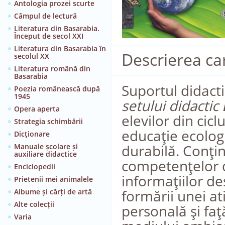
Antologia prozei scurte
Câmpul de lectură
Literatura din Basarabia.
Început de secol XXI
Literatura din Basarabia în
Descrierea car
secolul XX
Literatura română din
Basarabia
Suportul didact
Poezia românească după
1945
setului didactic
Opera aperta
elevilor din cicl
Strategia schimbării
educaţie ecologi
Dicţionare
durabilă. Conţin
Manuale școlare și
auxiliare didactice
competenţelor d
Enciclopedii
informaţiilor de
Prietenii mei animalele
formării unei at
Albume și cărți de artă
Alte colecții
personală şi fa
Varia