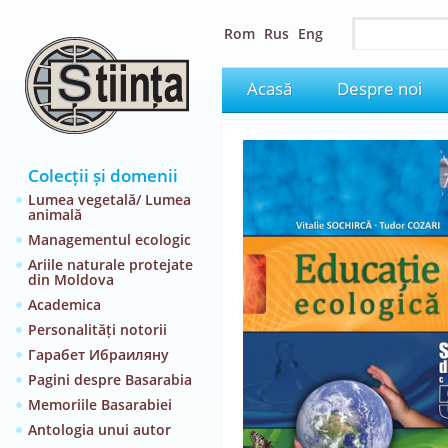
Rom
Rus
Eng
Acasă
Despre noi
Colecții și domenii
Lumea vegetală/ Lumea
animală
Managementul ecologic
Ariile naturale protejate
din Moldova
Academica
Personalități notorii
Гарабет Ибраиляну
Pagini despre Basarabia
Memoriile Basarabiei
Antologia unui autor