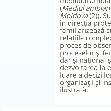
mediului ambian
(
Mediul ambiant
Moldova
(2)). S
în direcţia prote
familiarizează 
relaţiile comple
proces de observ
proceselor şi f
dar şi naţional
dezvoltarea la el
luare a deciziil
organizaţii şi i
ilustrată.