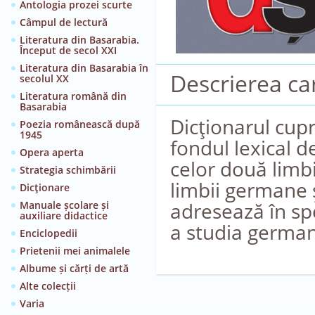
Antologia prozei scurte
Câmpul de lectură
Literatura din Basarabia.
Început de secol XXI
Literatura din Basarabia în
Descrierea car
secolul XX
Literatura română din
Basarabia
Dicţionarul cupr
Poezia românească după
1945
fondul lexical 
Opera aperta
celor două limb
Strategia schimbării
limbii germane 
Dicţionare
adresează în spec
Manuale școlare și
auxiliare didactice
a studia german
Enciclopedii
Prietenii mei animalele
Albume și cărți de artă
Alte colecții
Varia