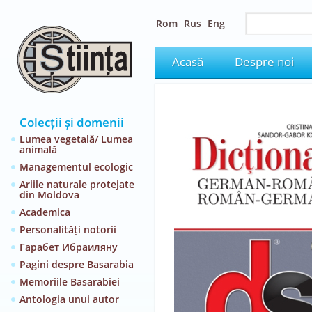
Rom
Rus
Eng
Acasă
Despre noi
Colecții și domenii
Lumea vegetală/ Lumea
animală
Managementul ecologic
Ariile naturale protejate
din Moldova
Academica
Personalități notorii
Гарабет Ибраиляну
Pagini despre Basarabia
Memoriile Basarabiei
Antologia unui autor