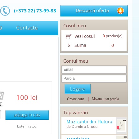
Descarcă oferta
(+373 22) 73-99-83
Coșul meu
ă
Contacte
Vezi cosul
0
produs(e)
$
Suma
0
Contul meu
100 lei
Creare cont
Mi-am uitat parola
Top vânzări
adauga in cos
Muzicanții din Flutura
Este in stoc
de Dumitru Crudu