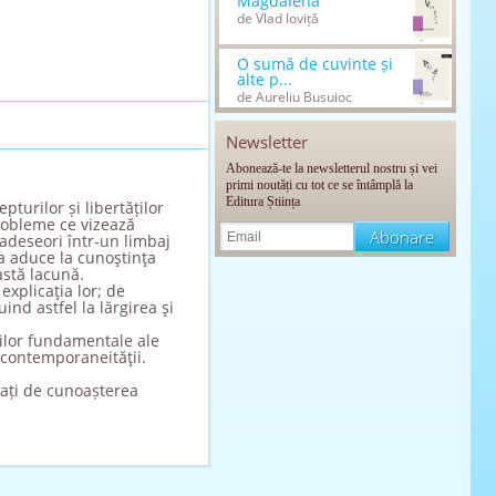
Magdalena
de Vlad Ioviță
O sumă de cuvinte și
alte p...
de Aureliu Busuioc
Newsletter
Abonează-te la newsletterul nostru și vei
primi noutăți cu tot ce se întâmplă la
Editura Știința
turilor și libertăților
probleme ce vizează
adeseori într-un limbaj
 a aduce la cunoştinţa
astă lacună.
explicaţia lor; de
nd astfel la lărgirea şi
rilor fundamentale ale
 contemporaneităţii.
esați de cunoașterea