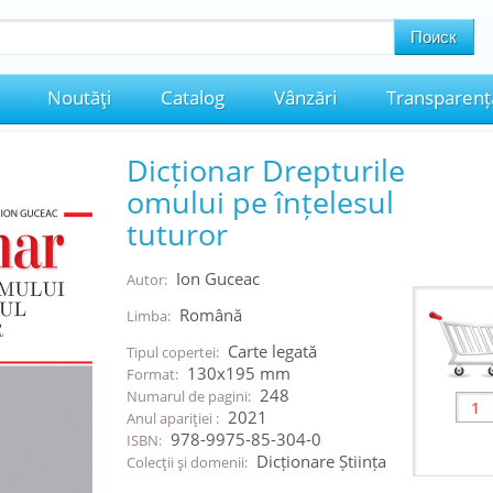
Noutăţi
Catalog
Vânzări
Transparenț
Dicționar Drepturile
omului pe înțelesul
tuturor
Ion Guceac
Autor:
Română
Limba:
Carte legată
Tipul copertei:
130x195 mm
Format:
248
Numarul de pagini:
2021
Anul apariţiei :
978-9975-85-304-0
ISBN:
Dicționare Știința
Colecţii şi domenii: