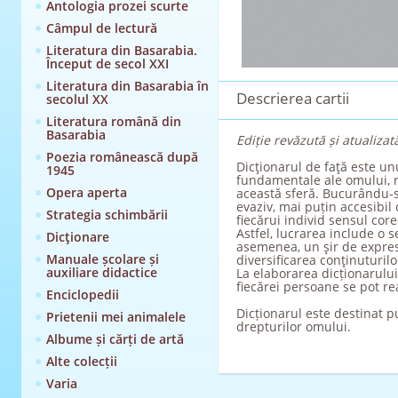
Antologia prozei scurte
Câmpul de lectură
Literatura din Basarabia.
Început de secol XXI
Literatura din Basarabia în
Descrierea cartii
secolul XX
Literatura română din
Basarabia
Ediție revăzută și atualizat
Poezia românească după
Dicţionarul de faţă este un
1945
fundamentale ale omului, re
Opera aperta
această sferă. Bucurându-se
evaziv, mai puțin accesibil
Strategia schimbării
fiecărui individ sensul core
Astfel, lucrarea include o s
Dicţionare
asemenea, un şir de expresi
Manuale școlare și
diversificarea conţinuturilo
auxiliare didactice
La elaborarea dicționarulu
fiecărei persoane se pot re
Enciclopedii
Dicționarul este destinat pu
Prietenii mei animalele
drepturilor omului.
Albume și cărți de artă
Alte colecții
Varia