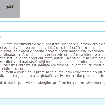
ă.
ul dintre instrumentele de cunoaştere, susţinere şi promovare a drep
flectând gândirea politico-juridică de ultimă oră într-o serie de 
 astăzi de o atenție sporită, această problematică este exprimată 
 destinatarilor. Asumându-și sarcina primordială de a interpreta şi
ct al noțiunilor de drept enunţate, autorul s-a străduit să evite ace
erie dintre cei mai răspândiţi termeni din domeniu, oferind paralel 
i care influenţează sau adaugă noi dimensiuni definiţiilor, contribui
r noţiunii de drept al omului.
i, autorul a pornit de la premisa că numai prin respectarea dreptu
aliza pacea şi bunăstarea globală, rezolvarea marilor probleme ale
blicului larg, elevilor studenților, profesorilor, tuturor celor inter