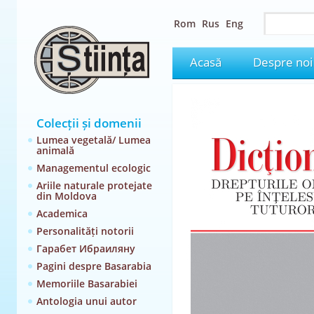
Rom
Rus
Eng
Acasă
Despre noi
Colecții și domenii
Lumea vegetală/ Lumea
animală
Managementul ecologic
Ariile naturale protejate
din Moldova
Academica
Personalități notorii
Гарабет Ибраиляну
Pagini despre Basarabia
Memoriile Basarabiei
Antologia unui autor