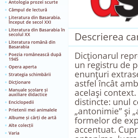
Antologia prozei scurte
Câmpul de lectură
Literatura din Basarabia.
Început de secol XXI
Literatura din Basarabia în
Descrierea car
secolul XX
Literatura română din
Basarabia
Dicţionarul rep
Poezia românească după
1945
un registru de 
Opera aperta
enunţuri extras
Strategia schimbării
astfel încât amb
Dicţionare
acelaşi context
Manuale școlare și
auxiliare didactice
distincte: unul c
Enciclopedii
„antonimie” şi „
Prietenii mei animalele
formelor de expr
Albume și cărți de artă
Alte colecții
accentuat. Cupr
Varia