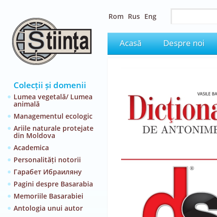
Rom
Rus
Eng
Acasă
Despre noi
Colecții și domenii
Lumea vegetală/ Lumea
animală
Managementul ecologic
Ariile naturale protejate
din Moldova
Academica
Personalități notorii
Гарабет Ибраиляну
Pagini despre Basarabia
Memoriile Basarabiei
Antologia unui autor