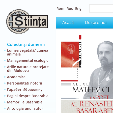
Rom
Rus
Eng
Acasă
Despre noi
Colecții și domenii
Lumea vegetală/ Lumea
animală
Managementul ecologic
Ariile naturale protejate
din Moldova
Academica
Personalități notorii
Гарабет Ибраиляну
Pagini despre Basarabia
Memoriile Basarabiei
Antologia unui autor