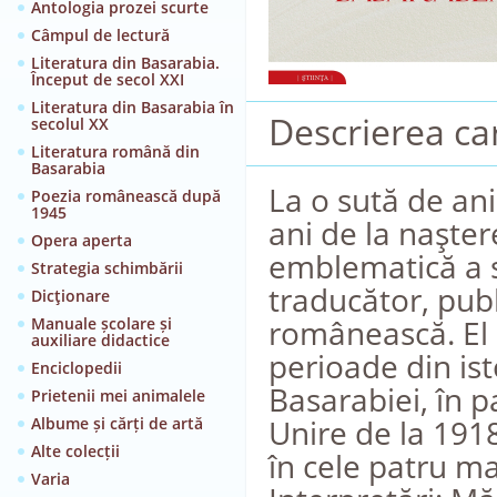
Antologia prozei scurte
Câmpul de lectură
Literatura din Basarabia.
Început de secol XXI
Literatura din Basarabia în
Descrierea car
secolul XX
Literatura română din
Basarabia
La o sută de ani
Poezia românească după
1945
ani de la naşter
Opera aperta
emblematică a sp
Strategia schimbării
traducător, publ
Dicţionare
românească. El 
Manuale școlare și
auxiliare didactice
perioade din ist
Enciclopedii
Basarabiei, în p
Prietenii mei animalele
Unire de la 191
Albume și cărți de artă
Alte colecții
în cele patru ma
Varia