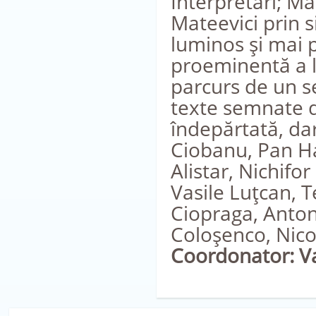
Interpretări; Măr
Mateevici prin si
luminos şi mai 
proeminentă a lit
parcurs de un sec
texte semnate d
îndepărtată, dar
Ciobanu, Pan Ha
Alistar, Nichifo
Vasile Luţcan, 
Ciopraga, Anton
Coloşenco, Nicol
Coordonator: Va