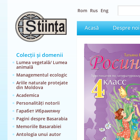
Rom
Rus
Eng
Acasă
Despre noi
Colecții și domenii
Lumea vegetală/ Lumea
animală
Managementul ecologic
Ariile naturale protejate
din Moldova
Academica
Personalități notorii
Гарабет Ибраиляну
Pagini despre Basarabia
Memoriile Basarabiei
Antologia unui autor