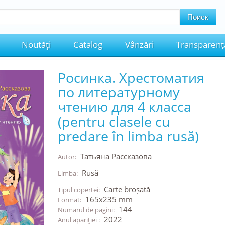
Noutăţi
Catalog
Vânzări
Transparenț
Росинка. Хрестоматия
по литературному
чтению для 4 класса
(pentru clasele cu
predare în limba rusă)
Татьяна Рассказова
Autor:
Rusă
Limba:
Carte broșată
Tipul copertei:
165x235 mm
Format:
144
Numarul de pagini:
2022
Anul apariţiei :