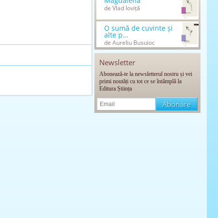
Magdalena
de Vlad Ioviță
O sumă de cuvinte și
alte p...
de Aureliu Busuioc
Newsletter
Abonează-te la newsletterul nostru și vei
primi noutăți cu tot ce se întâmplă la
Editura Știința