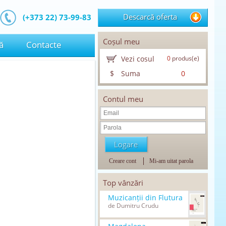
Descarcă oferta
(+373 22) 73-99-83
Coșul meu
ă
Contacte
Vezi cosul
0
produs(e)
$
Suma
0
Contul meu
Creare cont
Mi-am uitat parola
Top vânzări
Muzicanții din Flutura
de Dumitru Crudu