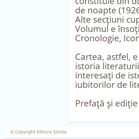
constituie din d
de noapte (1926
Alte secţiuni cup
Volumul e însoţi
Cronologie, Icon
Cartea, astfel, 
istoria literatur
interesaţi de is
iubitorilor de li
Prefaţă şi ediţi
© Copyright Editura Știința