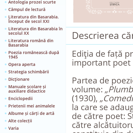
Antologia prozei scurte
Câmpul de lectură
Literatura din Basarabia.
Început de secol XXI
Literatura din Basarabia în
Descrierea căr
secolul XX
Literatura română din
Basarabia
Ediţia de față p
Poezia românească după
1945
important poet 
Opera aperta
Strategia schimbării
Partea de poezi
Dicţionare
volume:
„Plumb
Manuale școlare și
auxiliare didactice
(1930),
„Comedii
Enciclopedii
la care se adaug
Prietenii mei animalele
de către poet: S
Albume și cărți de artă
Alte colecții
către alcătuitor
Varia