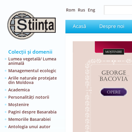
Rom
Rus
Eng
Acasă
Despre noi
Colecții și domenii
Lumea vegetală/ Lumea
animală
Managementul ecologic
Ariile naturale protejate
din Moldova
Academica
Personalități notorii
Moștenire
Pagini despre Basarabia
Memoriile Basarabiei
Antologia unui autor