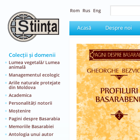
Rom
Rus
Eng
Acasă
Despre noi
Colecții și domenii
Lumea vegetală/ Lumea
animală
Managementul ecologic
Ariile naturale protejate
din Moldova
Academica
Personalități notorii
Moștenire
Pagini despre Basarabia
Memoriile Basarabiei
Antologia unui autor