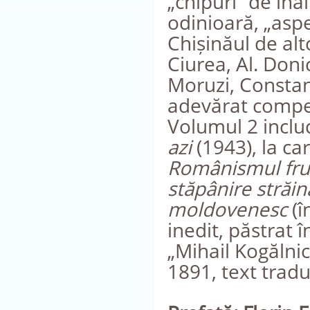
„chipuri” de înai
odinioară, „aspe
Chișinăul de alt
Ciurea, Al. Doni
Moruzi, Constant
adevărat compe
Volumul 2 inclu
azi
(1943), la ca
Românismul frun
stăpânire străi
moldovenesc
(î
inedit, păstrat 
„Mihail Kogălni
1891, text tradu