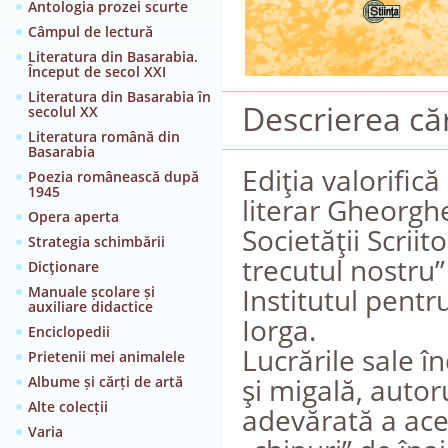
Antologia prozei scurte
Câmpul de lectură
Literatura din Basarabia.
Început de secol XXI
Literatura din Basarabia în
Descrierea căr
secolul XX
Literatura română din
Basarabia
Ediţia valorifică
Poezia românească după
1945
literar Gheorgh
Opera aperta
Societăţii Scriit
Strategia schimbării
trecutul nostru”
Dicţionare
Institutul pentr
Manuale școlare și
auxiliare didactice
Iorga.
Enciclopedii
Lucrările sale 
Prietenii mei animalele
şi migală, autor
Albume și cărți de artă
Alte colecții
adevărată a ace
Varia