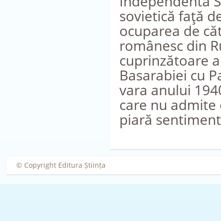
Independentă So
sovietică faţă 
ocuparea de cătr
românesc din Ru
cuprinzătoare a
Basarabiei cu P
vara anului 1940
care nu admite 
piară sentimentu
© Copyright Editura Știința