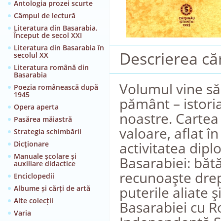
Antologia prozei scurte
Câmpul de lectură
Literatura din Basarabia.
Început de secol XXI
Literatura din Basarabia în
Descrierea căr
secolul XX
Literatura română din
Basarabia
Volumul vine să 
Poezia românească după
1945
pământ – istoria
Opera aperta
noastre. Carte
Pasărea măiastră
valoare, aflat î
Strategia schimbării
activitatea dipl
Dicţionare
Manuale școlare și
Basarabiei: bătă
auxiliare didactice
recunoaşte drep
Enciclopedii
puterile aliate 
Albume și cărți de artă
Alte colecții
Basarabiei cu R
Varia