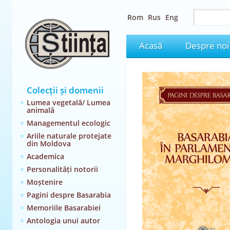
Rom
Rus
Eng
Acasă
Despre noi
Colecții și domenii
Lumea vegetală/ Lumea
animală
Managementul ecologic
Ariile naturale protejate
din Moldova
Academica
Personalități notorii
Moștenire
Pagini despre Basarabia
Memoriile Basarabiei
Antologia unui autor