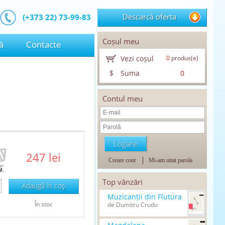
Descarcă oferta
(+373 22) 73-99-83
Coșul meu
ă
Contacte
Vezi coșul
0
produs(e)
$
Suma
0
Contul meu
247 lei
Creare cont
Mi-am uitat parola
Top vânzări
Adaugă în coş
Muzicanții din Flutura
În stoc
de Dumitru Crudu