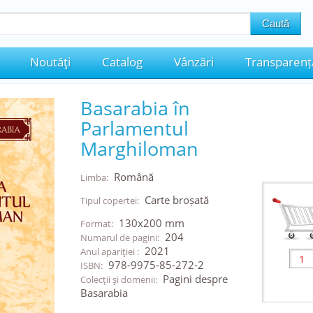
Noutăţi
Catalog
Vânzări
Transparenț
Basarabia în
Parlamentul
Marghiloman
Română
Limba:
Carte broșată
Tipul copertei:
130x200 mm
Format:
204
Numarul de pagini:
2021
Anul apariţiei :
978-9975-85-272-2
ISBN:
Pagini despre
Colecţii şi domenii:
Basarabia