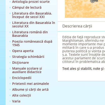
Antologia prozei scurte
Câmpul de lectură
Literatura din Basarabia.
Început de secol XXI
Literatura din Basarabia în
Descrierea cărții
secolul XX
Literatura română din
Basarabia
Ediția de faţă reproduce s
Marghiloman, oferindu-ne o 
Poezia românească după
momente importante mai puț
1945
militară în care s-a produs 
Opera aperta
puterea politică și voința p
ș.a. Textele sunt însoţite d
Strategia schimbării
acestui parlament de scurtă
cititorul în problematica a
Dicţionare
Manuale școlare și
Text ales şi stabilit, note 
auxiliare didactice
Enciclopedii
Prietenii mei animalele
Albume și cărți de artă
Alte colecții
Varia