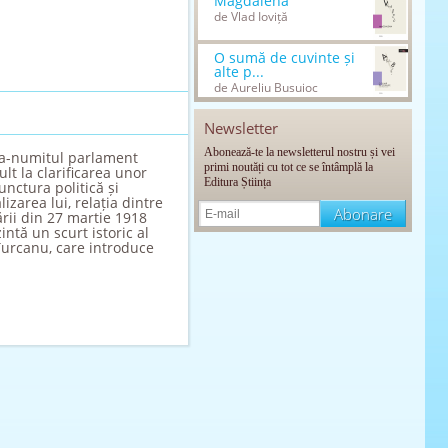
Magdalena
de Vlad Ioviță
O sumă de cuvinte și
alte p...
de Aureliu Busuioc
Newsletter
Abonează-te la newsletterul nostru și vei
șa-numitul parlament
primi noutăți cu tot ce se întâmplă la
t la clarificarea unor
Editura Știința
nctura politică și
izarea lui, relația dintre
ării din 27 martie 1918
intă un scurt istoric al
Ţurcanu, care introduce