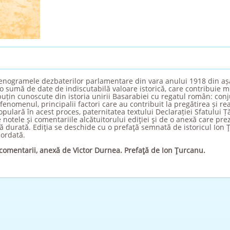
tenogramele dezbaterilor parlamentare din vara anului 1918 din a
sumă de date de indiscutabilă valoare istorică, care contribuie mul
in cunoscute din istoria unirii Basarabiei cu regatul român: conju
fenomenul, principalii factori care au contribuit la pregătirea și real
opulară în acest proces, paternitatea textului Declarației Sfatului Ț
e notele şi comentariile alcătuitorului ediţiei şi de o anexă care prez
 durată. Ediţia se deschide cu o prefaţă semnată de istoricul Ion 
bordată.
şi comentarii, anexă de Victor Durnea. Prefaţă de Ion Ţurcanu.