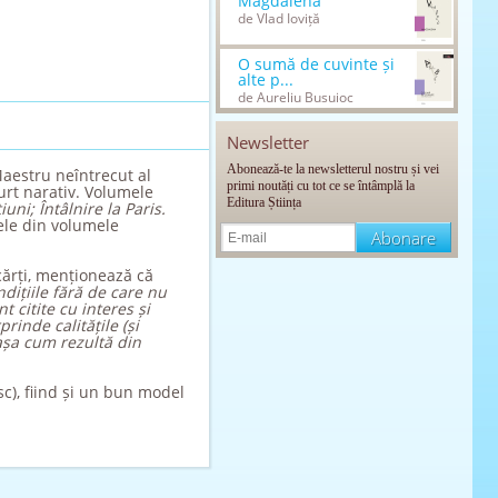
Magdalena
de Vlad Ioviță
O sumă de cuvinte și
alte p...
de Aureliu Busuioc
Newsletter
Abonează-te la newsletterul nostru și vei
Maestru neîntrecut al
primi noutăți cu tot ce se întâmplă la
urt narativ. Volumele
Editura Știința
uni; Întâlnire la Paris.
ele din volumele
cărți, menționează că
dițiile fără de care nu
t citite cu interes și
rinde calitățile (și
 așa cum rezultă din
sc), fiind și un bun model