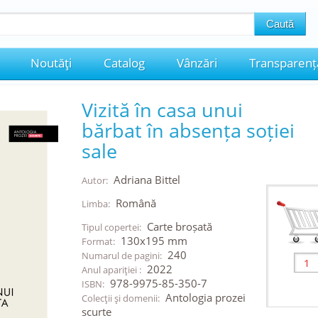
Noutăţi
Catalog
Vânzări
Transparenț
Vizită în casa unui
bărbat în absența soției
sale
Adriana Bittel
Autor:
Română
Limba:
Carte broșată
Tipul copertei:
130x195 mm
Format:
240
Numarul de pagini:
2022
Anul apariţiei :
978-9975-85-350-7
ISBN:
Antologia prozei
Colecţii şi domenii:
scurte