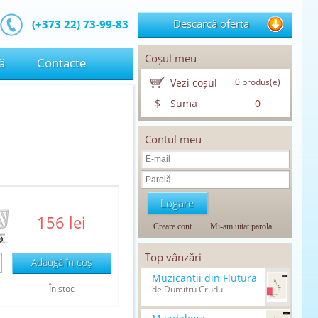
Descarcă oferta
(+373 22) 73-99-83
Coșul meu
ă
Contacte
Vezi coșul
0
produs(e)
$
Suma
0
Contul meu
156 lei
Creare cont
Mi-am uitat parola
Top vânzări
Adaugă în coş
Muzicanții din Flutura
În stoc
de Dumitru Crudu