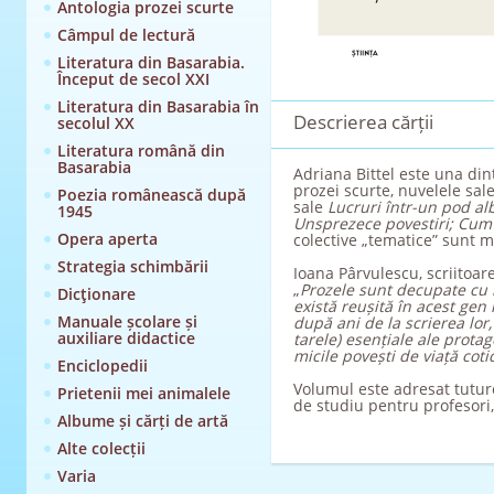
Antologia prozei scurte
Câmpul de lectură
Literatura din Basarabia.
Început de secol XXI
Literatura din Basarabia în
Descrierea cărții
secolul XX
Literatura română din
Basarabia
Adriana Bittel este una din
prozei scurte, nuvelele sal
Poezia românească după
sale
Lucruri într-un pod alb
1945
Unsprezece povestiri; Cum î
Opera aperta
colective „tematice” sunt m
Strategia schimbării
Ioana Pârvulescu, scriitoar
„
Prozele sunt decupate cu m
Dicţionare
există reușită în acest gen l
Manuale școlare și
după ani de la scrierea lor,
auxiliare didactice
tarele) esențiale ale prota
micile povești de viață coti
Enciclopedii
Volumul este adresat tuturo
Prietenii mei animalele
de studiu pentru profesori, 
Albume și cărți de artă
Alte colecții
Varia