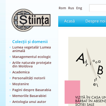
Rom
Rus
Eng
Acasă
Despre noi
Colecții și domenii
Lumea vegetală/ Lumea
animală
Managementul ecologic
Ariile naturale protejate
din Moldova
Academica
Personalități notorii
Moștenire
Pagini despre Basarabia
Memoriile Basarabiei
Antologia unui autor