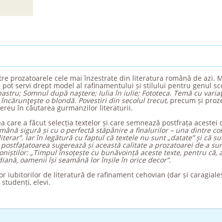
tre prozatoarele cele mai înzestrate din literatura română de azi. 
e pot servi drept model al rafinamentului și stilului pentru genul sc
astru; Somnul după naştere; Iulia în iulie; Fototeca. Temă cu variaţi
ncărunţeşte o blondă. Povestiri din secolul trecut
, precum și proz
ereu în căutarea gurmanzilor literaturii.
ea care a făcut selecția textelor și care semnează postfrața acestei 
ână sigură și cu o perfectă stăpânire a finalurilor – una dintre con
iterar”. Iar în legătură cu faptul că textele nu sunt „datate” și că sun
 postfațatoarea sugerează și această calitate a prozatoarei de a surp
goniștilor: „Timpul însoțește cu bunăvoință aceste texte, pentru că,
diană, oamenii își seamănă lor înșile în orice decor”
.
r iubitorilor de literatură de rafinament cehovian (dar și caragiale
studenți, elevi.