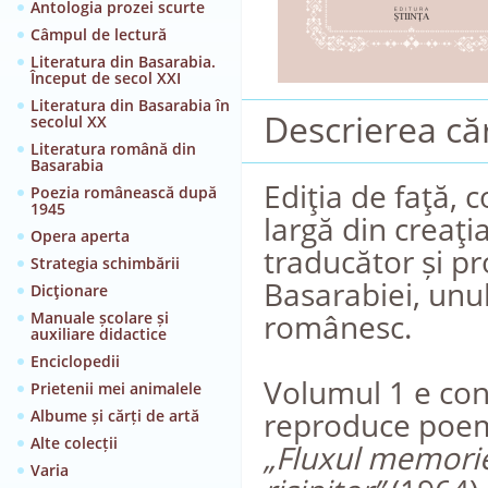
Antologia prozei scurte
Câmpul de lectură
Literatura din Basarabia.
Început de secol XXI
Literatura din Basarabia în
Descrierea căr
secolul XX
Literatura română din
Basarabia
Ediţia de faţă,
Poezia românească după
1945
largă din creaţi
Opera aperta
traducător și pr
Strategia schimbării
Basarabiei, unul
Dicţionare
românesc.
Manuale școlare și
auxiliare didactice
Enciclopedii
Volumul 1 e cons
Prietenii mei animalele
reproduce poem
Albume și cărți de artă
Alte colecții
„Fluxul memorie
Varia