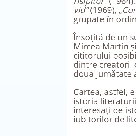
risipitor”
(1964)
vid”
(1969),
„Cor
grupate în ordin
Însoţită de un su
Mircea Martin și
cititorului pos
dintre creatorii 
doua jumătate a
Cartea, astfel, 
istoria literatur
interesaţi de is
iubitorilor de li