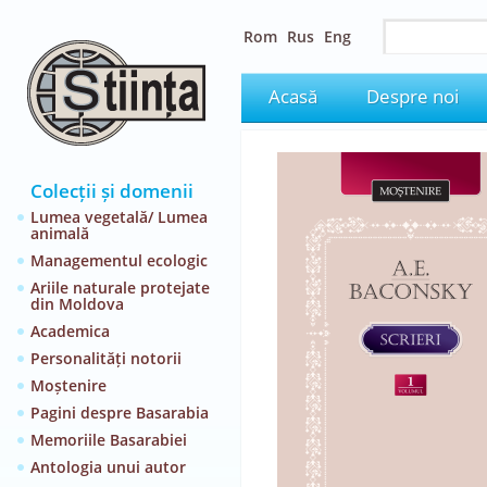
Rom
Rus
Eng
Acasă
Despre noi
Colecții și domenii
Lumea vegetală/ Lumea
animală
Managementul ecologic
Ariile naturale protejate
din Moldova
Academica
Personalități notorii
Moștenire
Pagini despre Basarabia
Memoriile Basarabiei
Antologia unui autor