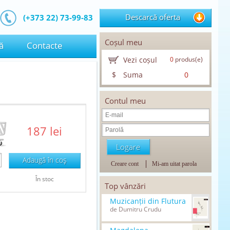
Descarcă oferta
(+373 22) 73-99-83
Coșul meu
ă
Contacte
Vezi coșul
0
produs(e)
$
Suma
0
Contul meu
187 lei
Adaugă în coş
Creare cont
Mi-am uitat parola
În stoc
Top vânzări
Muzicanții din Flutura
de Dumitru Crudu