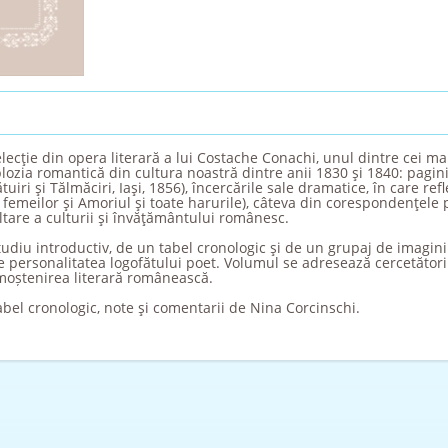
ecţie din opera literară a lui Costache Conachi, unul dintre cei mai
ozia romantică din cultura noastră dintre anii 1830 şi 1840: pagini
uiri şi Tălmăciri, Iaşi, 1856), încercările sale dramatice, în care ref
a femeilor şi Amoriul şi toate harurile), câteva din corespondenţele 
tare a culturii şi învăţământului românesc.
tudiu introductiv, de un tabel cronologic şi de un grupaj de imagini 
personalitatea logofătului poet. Volumul se adresează cercetătorilor 
 moștenirea literară românească.
tabel cronologic, note şi comentarii de Nina Corcinschi.