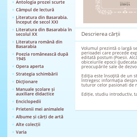
Antologia prozei scurte
Câmpul de lectură
Literatura din Basarabia.
Început de secol XXI
Literatura din Basarabia în
Descrierea cărții
secolul XX
Literatura română din
Basarabia
Volumul prezintă o largă sel
perioadei care precede expl
Poezia românească după
editată postum (Poesii. Alcăt
1945
obiceiurile epocii (Judecat
Opera aperta
preocupările sale de dezvol
Strategia schimbării
Ediţia este însoţită de un s
întregesc informaţia despre 
Dicţionare
tuturor celor pasionati de
Manuale școlare și
auxiliare didactice
Ediție, studiu introductiv, 
Enciclopedii
Prietenii mei animalele
Albume și cărți de artă
Alte colecții
Varia