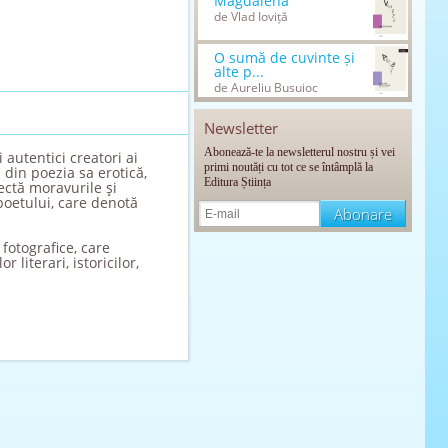
Magdalena
de Vlad Ioviță
O sumă de cuvinte și
alte p...
de Aureliu Busuioc
Newsletter
Abonează-te la newsletterul nostru și vei
 autentici creatori ai
primi noutăți cu tot ce se întâmplă la
 din poezia sa erotică,
Editura Știința
lectă moravurile şi
poetului, care denotă
fotografice, care
literari, istoricilor,