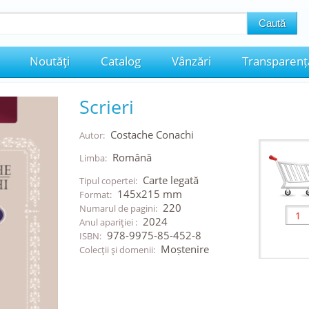
Noutăţi
Catalog
Vânzări
Transparenț
Scrieri
Costache Conachi
Autor:
Română
Limba:
Carte legată
Tipul copertei:
145x215 mm
Format:
220
Numarul de pagini:
2024
Anul apariţiei :
978-9975-85-452-8
ISBN:
Moștenire
Colecţii şi domenii: