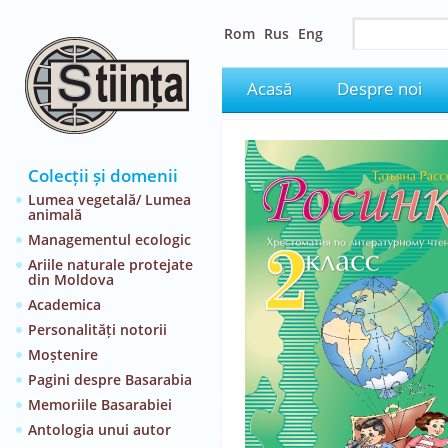
Rom
Rus
Eng
Acasă
Despre noi
Colecții și domenii
Lumea vegetală/ Lumea
animală
Managementul ecologic
Ariile naturale protejate
din Moldova
Academica
Personalități notorii
Moștenire
Pagini despre Basarabia
Memoriile Basarabiei
Antologia unui autor