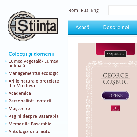
Rom
Rus
Eng
Acasă
Despre noi
Colecții și domenii
Lumea vegetală/ Lumea
animală
Managementul ecologic
Ariile naturale protejate
din Moldova
Academica
Personalități notorii
Moștenire
Pagini despre Basarabia
Memoriile Basarabiei
Antologia unui autor