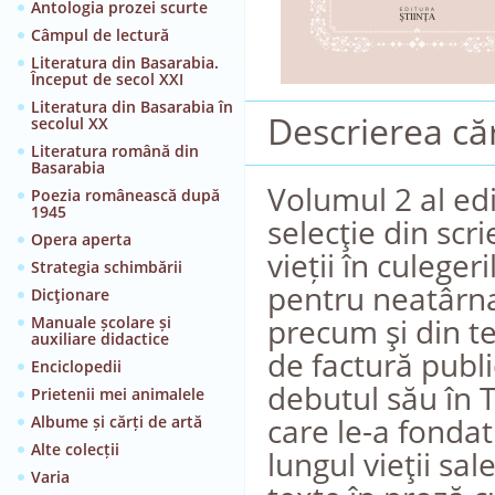
Antologia prozei scurte
Câmpul de lectură
Literatura din Basarabia.
Început de secol XXI
Literatura din Basarabia în
Descrierea căr
secolul XX
Literatura română din
Basarabia
Volumul 2 al ed
Poezia românească după
1945
selecţie din scr
Opera aperta
vieții în culeger
Strategia schimbării
pentru neatârna
Dicţionare
precum şi din te
Manuale școlare și
auxiliare didactice
de factură public
Enciclopedii
debutul său în T
Prietenii mei animalele
care le-a fondat
Albume și cărți de artă
Alte colecții
lungul vieţii sa
Varia