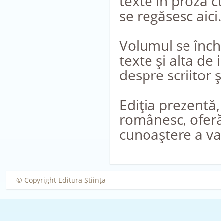
texte în proză c
se regăsesc aici.
Volumul se înche
texte şi alta de
despre scriitor ş
Ediţia prezentă
românesc, oferă 
cunoaştere a val
© Copyright Editura Știința