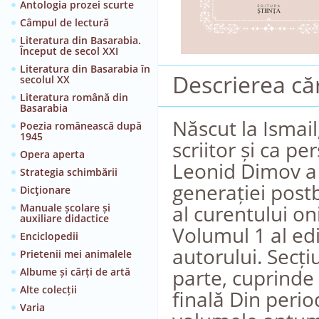
Antologia prozei scurte
Câmpul de lectură
Literatura din Basarabia.
Început de secol XXI
Literatura din Basarabia în
Descrierea căr
secolul XX
Literatura română din
Basarabia
Născut la Ismail
Poezia românească după
1945
scriitor și ca p
Opera aperta
Leonid Dimov a f
Strategia schimbării
generației post
Dicţionare
al curentului oni
Manuale școlare și
auxiliare didactice
Volumul 1 al edi
Enciclopedii
autorului. Secț
Prietenii mei animalele
parte, cuprinde
Albume și cărți de artă
Alte colecții
finală Din perio
Varia