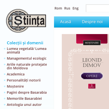
Rom
Rus
Eng
Acasă
Despre noi
Colecții și domenii
Lumea vegetală/ Lumea
animală
Managementul ecologic
Ariile naturale protejate
din Moldova
Academica
Personalități notorii
Moștenire
Pagini despre Basarabia
Memoriile Basarabiei
Antologia unui autor