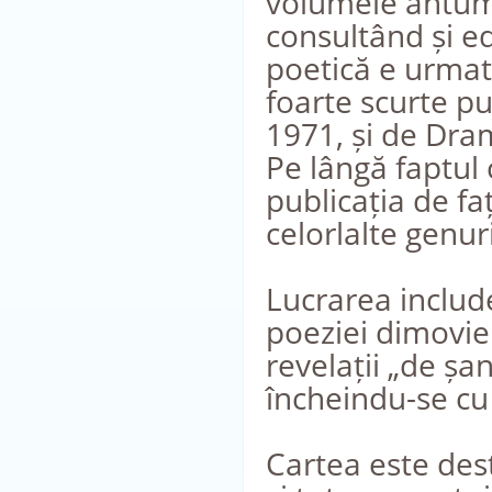
volumele antume
consultând și e
poetică e urmat
foarte scurte pu
1971, și de Dram
Pe lângă faptul 
publicația de fa
celorlalte genuri
Lucrarea includ
poeziei dimovien
revelații „de șa
încheindu-se cu
Cartea este dest