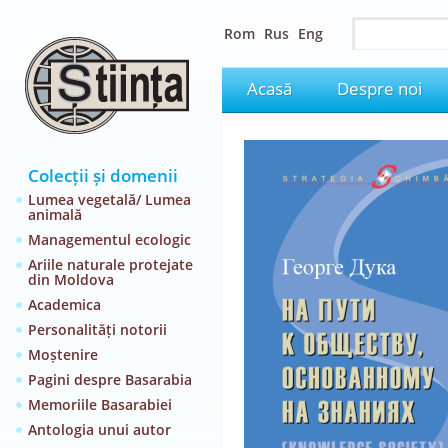
Rom
Rus
Eng
Acasă
Despre noi
Colecții și domenii
Lumea vegetală/ Lumea
animală
Managementul ecologic
Ariile naturale protejate
din Moldova
Academica
Personalități notorii
Moștenire
Pagini despre Basarabia
Memoriile Basarabiei
Antologia unui autor