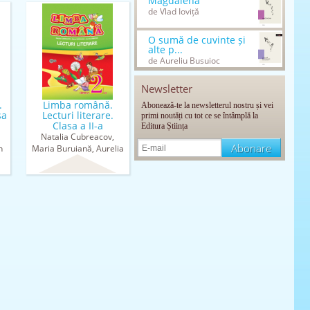
Magdalena
de Vlad Ioviță
O sumă de cuvinte și
alte p...
de Aureliu Busuioc
Newsletter
.
Limba română.
Abonează-te la newsletterul nostru și vei
sa
Lecturi literare.
primi noutăți cu tot ce se întâmplă la
Clasa a II-a
Editura Știința
Natalia Cubreacov,
n
Maria Buruiană, Aurelia
Ermicioi