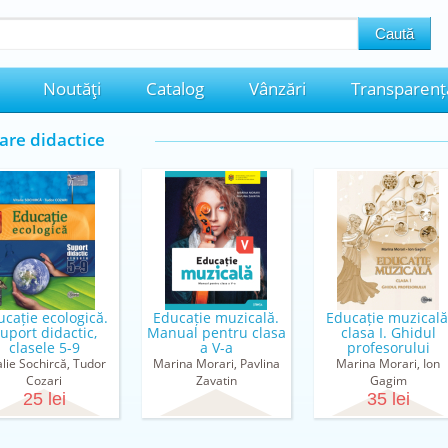
Noutăţi
Catalog
Vânzări
Transparenț
are didactice
ucație ecologică.
Educație muzicală.
​Educație muzicală
uport didactic,
Manual pentru clasa
clasa I. Ghidul
clasele 5-9
a V-a
profesorului
alie Sochircă, Tudor
Marina Morari, Pavlina
Marina Morari, Ion
Cozari
Zavatin
Gagim
25 lei
35 lei