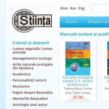
Rom
Rus
Eng
Acasă
Despre noi
Manuale școlare și auxili
Colecții și domenii
Lumea vegetală/ Lumea
animală
Managementul ecologic
Ariile naturale protejate
din Moldova
Academica
Educație ecologică,
Ed
Personalități notorii
clasele 5-9. Ghidul
S
profesorului
Moștenire
Tatiana Baciu, Larisa
Vit
Pagini despre Basarabia
Șveţ, Tudor Cozari,
Vitalie Sochircă
20 lei
Memoriile Basarabiei
Antologia unui autor