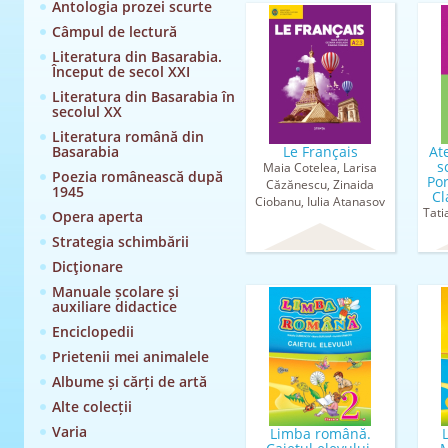
Antologia prozei scurte
Câmpul de lectură
Literatura din Basarabia.
Început de secol XXI
Literatura din Basarabia în
secolul XX
Literatura română din
Basarabia
Le Français
Ate
s
Maia Cotelea, Larisa
Poezia românească după
Por
Căzănescu, Zinaida
1945
Cl
Ciobanu, Iulia Atanasov
Tati
Opera aperta
Strategia schimbării
Dicţionare
Manuale școlare și
auxiliare didactice
Enciclopedii
Prietenii mei animalele
Albume și cărți de artă
Alte colecții
Varia
Limba română.