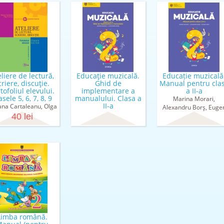
liere de lectură,
Educaţie muzicală.
Educație muzicală
criere, discuţie.
Ghid de
Manual pentru cla
tofoliul elevului.
implementare a
a II-a
asele 5, 6, 7, 8, 9
manualului. Clasa a
Marina Morari,
II-a
ana Cartaleanu, Olga
Alexandru Borş, Euge
Marina Morari,
Cosovan
40 lei
Coroi
Alexandru Borş, Eugen
Coroi
Limba română.