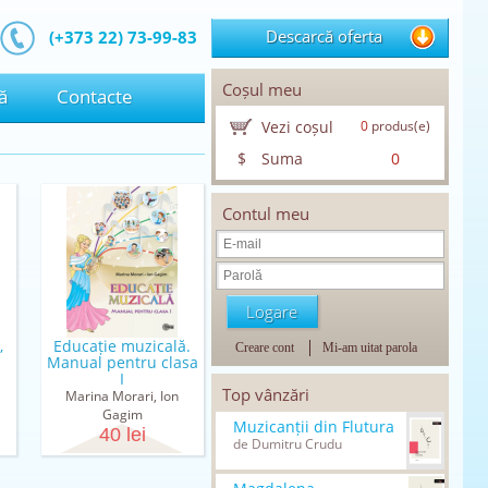
Descarcă oferta
(+373 22) 73-99-83
Coșul meu
ă
Contacte
Vezi coșul
0
produs(e)
$
Suma
0
Contul meu
,
Educație muzicală.
Creare cont
Mi-am uitat parola
Manual pentru clasa
I
Top vânzări
Marina Morari, Ion
Gagim
Muzicanții din Flutura
40 lei
de Dumitru Crudu