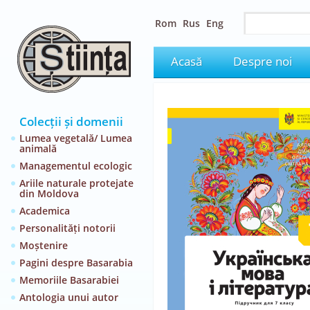
Rom
Rus
Eng
Acasă
Despre noi
Colecții și domenii
Lumea vegetală/ Lumea
animală
Managementul ecologic
Ariile naturale protejate
din Moldova
Academica
Personalități notorii
Moștenire
Pagini despre Basarabia
Memoriile Basarabiei
Antologia unui autor