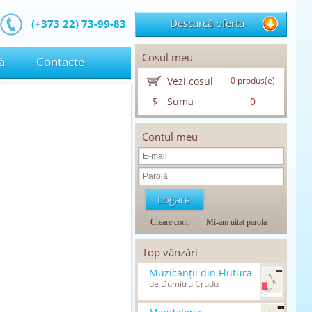
Descarcă oferta
(+373 22) 73-99-83
Coșul meu
ă
Contacte
Vezi coșul
0
produs(e)
$
Suma
0
Contul meu
Creare cont
Mi-am uitat parola
Top vânzări
Muzicanții din Flutura
de Dumitru Crudu