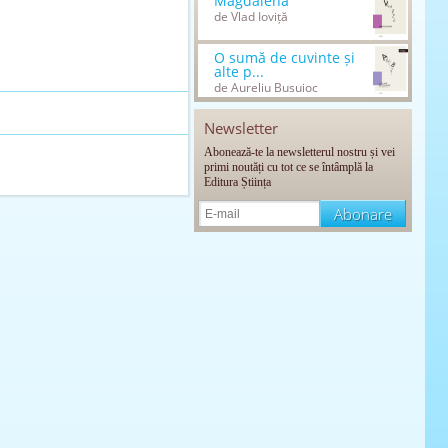
Magdalena
de Vlad Ioviță
O sumă de cuvinte și
alte p...
de Aureliu Busuioc
Newsletter
Abonează-te la newsletterul nostru și vei
primi noutăți cu tot ce se întâmplă la
Editura Știința