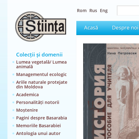
Rom
Rus
Eng
Acasă
Despre noi
Colecții și domenii
Lumea vegetală/ Lumea
animală
Managementul ecologic
Ariile naturale protejate
din Moldova
Academica
Personalități notorii
Moștenire
Pagini despre Basarabia
Memoriile Basarabiei
Antologia unui autor