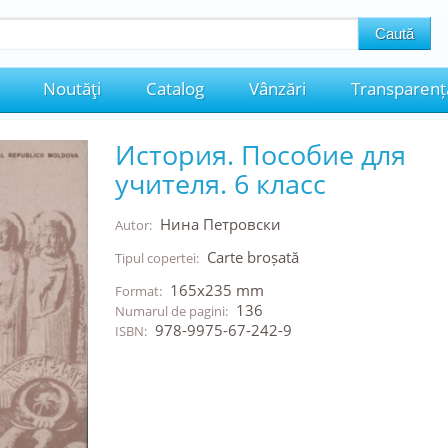
Noutăţi
Catalog
Vânzări
Transparenț
История. Пособие для
учителя. 6 класс
Нина Петровски
Autor:
Carte broșată
Tipul copertei:
165x235 mm
Format:
136
Numarul de pagini:
978-9975-67-242-9
ISBN: