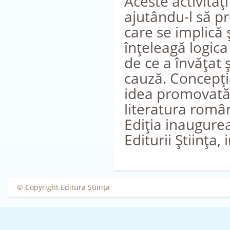
Aceste activităţ
ajutându-l să p
care se implică 
înţeleagă logica
de ce a învăţat 
cauză. Concepţia
idea promovată 
literatura român
Ediţia inaugurea
Editurii Ştiinţa
© Copyright Editura Știința