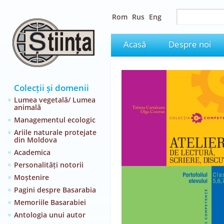
Rom
Rus
Eng
Acasă
Despre noi
Colecții și domenii
Lumea vegetală/ Lumea
animală
Managementul ecologic
Ariile naturale protejate
din Moldova
Academica
Personalități notorii
Moștenire
Pagini despre Basarabia
Memoriile Basarabiei
Antologia unui autor