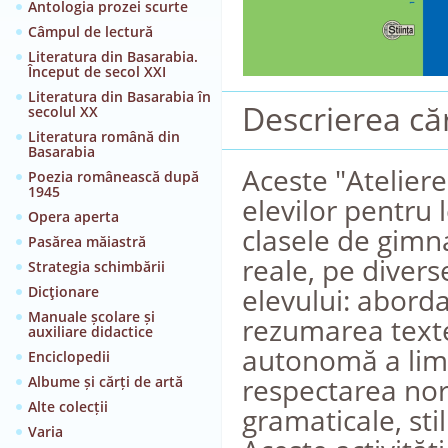
Antologia prozei scurte
Câmpul de lectură
Literatura din Basarabia.
Început de secol XXI
Literatura din Basarabia în
Descrierea căr
secolul XX
Literatura română din
Basarabia
Aceste "Ateliere
Poezia românească după
1945
elevilor pentru l
Opera aperta
clasele de gimn
Pasărea măiastră
reale, pe diver
Strategia schimbării
elevului: aborda
Dicţionare
Manuale școlare și
rezumarea textel
auxiliare didactice
autonomă a limbi
Enciclopedii
respectarea nor
Albume și cărți de artă
Alte colecții
gramaticale, stil
Varia