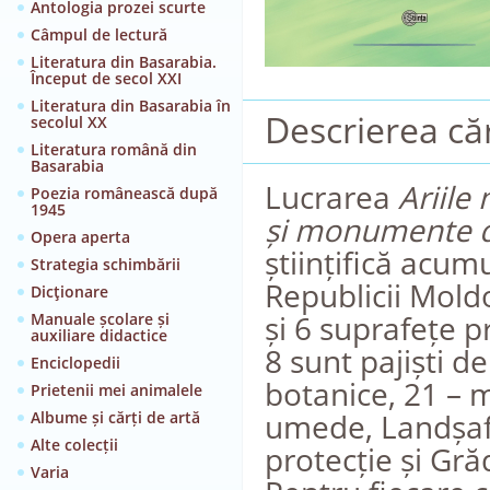
Antologia prozei scurte
Câmpul de lectură
Literatura din Basarabia.
Început de secol XXI
Literatura din Basarabia în
Descrierea căr
secolul XX
Literatura română din
Basarabia
Lucrarea
Ariile
Poezia românească după
1945
și monumente de
Opera aperta
științifică acum
Strategia schimbării
Republicii Moldo
Dicţionare
și 6 suprafețe p
Manuale școlare și
auxiliare didactice
8 sunt pajiști de
Enciclopedii
botanice, 21 – 
Prietenii mei animalele
umede, Landșaft
Albume și cărți de artă
Alte colecții
protecție și Gră
Varia