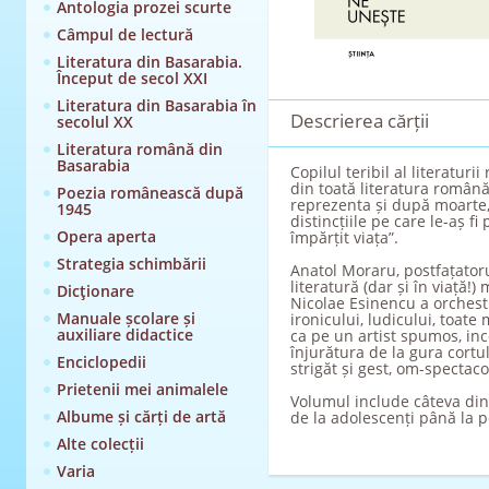
Antologia prozei scurte
Câmpul de lectură
Literatura din Basarabia.
Început de secol XXI
Literatura din Basarabia în
Descrierea cărții
secolul XX
Literatura română din
Basarabia
Copilul teribil al literatur
din toată literatura română,
Poezia românească după
reprezenta și după moarte,
1945
distincțiile pe care le-aș f
Opera aperta
împărțit viața”.
Strategia schimbării
Anatol Moraru, postfațatoru
literatură (dar și în viață!) 
Dicţionare
Nicolae Esinencu a orchestra
Manuale școlare și
ironicului, ludicului, toat
auxiliare didactice
ca pe un artist spumos, inc
înjurătura de la gura cortul
Enciclopedii
strigăt și gest, om-spectacol
Prietenii mei animalele
Volumul include câteva din p
Albume și cărți de artă
de la adolescenți până la p
Alte colecții
Varia