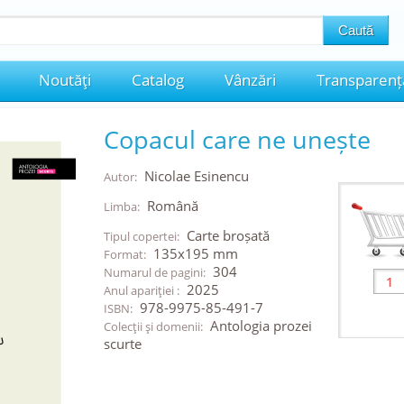
Noutăţi
Catalog
Vânzări
Transparenț
Copacul care ne unește
Nicolae Esinencu
Autor:
Română
Limba:
Carte broșată
Tipul copertei:
135x195 mm
Format:
304
Numarul de pagini:
2025
Anul apariţiei :
978-9975-85-491-7
ISBN:
Antologia prozei
Colecţii şi domenii:
scurte