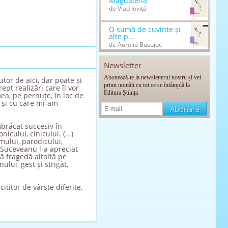
Magdalena
de Vlad Ioviță
O sumă de cuvinte și
alte p...
de Aureliu Busuioc
Newsletter
Abonează-te la newsletterul nostru și vei
tor de aici, dar poate și
primi noutăți cu tot ce se întâmplă la
ept realizări care îl vor
Editura Știința
a, pe pernuțe, în loc de
s și cu care mi-am
mbrăcat succesiv în
icului, cinicului. (...)
smului, parodicului,
e Suceveanu l-a apreciat
ă fragedă altoită pe
ului, gest și strigăt,
ititor de vârste diferite,