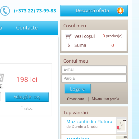
Descarcă oferta
(+373 22) 73-99-83
Coșul meu
ă
Contacte
Vezi coșul
0
produs(e)
$
Suma
0
Contul meu
198 lei
Adaugă în coş
Creare cont
Mi-am uitat parola
În stoc
Top vânzări
Muzicanții din Flutura
de Dumitru Crudu