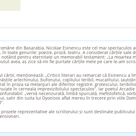
ii române din Basarabia, Nicolae Esinencu este cel mai spectaculos au
 în toate genurile: poezie, proză, teatru. A considerat cărțile sale dr
 notând pentru eternitate un memorabil testament: „La moartea me
i putut avea, aș zice să-mi fie purtate cărțile mele pe care le-am scri
l cărții, menționează: „Criticii literari au remarcat că Esinencu a î
măștile arlechinului, bufonului, copilului teribil, mucalitului, (auto)iron
t în proza sa melanjuri ale diferitor registre: grotescului, teribili
e muiate în cerneala imprevizibilului spectaculos”. Iar poetul Arcadi
onfundabil: „vervă necenzurată, limbă spurcată, mefistofelică, vorb
ui, satir din suita lui Dyonisos aflat mereu în trecere prin viile Domn
”.
rozele reprezentative ale scriitorului și sunt destinate publicului c
ensionari.