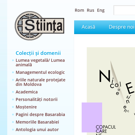
Rom
Rus
Eng
Acasă
Despre noi
Colecții și domenii
Lumea vegetală/ Lumea
animală
Managementul ecologic
Ariile naturale protejate
din Moldova
Academica
Personalități notorii
Moștenire
Pagini despre Basarabia
Memoriile Basarabiei
Antologia unui autor