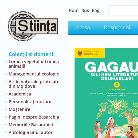
Rom
Rus
Eng
Acasă
Despre noi
Colecții și domenii
Lumea vegetală/ Lumea
animală
Managementul ecologic
Ariile naturale protejate
din Moldova
Academica
Personalități notorii
Moștenire
Pagini despre Basarabia
Memoriile Basarabiei
Antologia unui autor