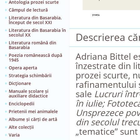
Antologia prozei scurte
Câmpul de lectură
Literatura din Basarabia.
Început de secol XXI
Literatura din Basarabia în
Descrierea căr
secolul XX
Literatura română din
Basarabia
Adriana Bittel 
Poezia românească după
1945
înzestrate din l
Opera aperta
prozei scurte, n
Strategia schimbării
rafinamentului ș
Dicţionare
sale
Lucruri înt
Manuale școlare și
auxiliare didactice
în iulie; Fototec
Enciclopedii
Unsprezece pove
Prietenii mei animalele
din secolul trec
Albume și cărți de artă
Alte colecții
„tematice” sunt 
Varia