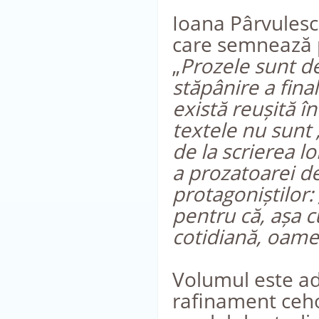
Ioana Pârvulescu
care semnează p
„
Prozele sunt d
stăpânire a final
există reușită în
textele nu sunt „
de la scrierea l
a prozatoarei de 
protagoniștilor:
pentru că, așa c
cotidiană, oamen
Volumul este adr
rafinament cehov