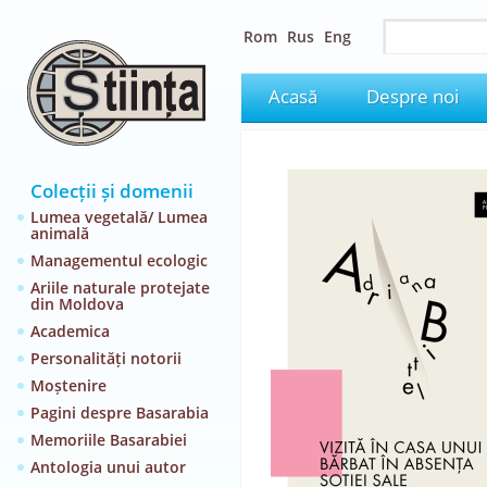
Rom
Rus
Eng
Acasă
Despre noi
Colecții și domenii
Lumea vegetală/ Lumea
animală
Managementul ecologic
Ariile naturale protejate
din Moldova
Academica
Personalități notorii
Moștenire
Pagini despre Basarabia
Memoriile Basarabiei
Antologia unui autor