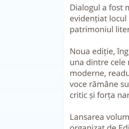
Dialogul a fost
evidențiat locul
patrimoniul lit
Noua ediție, îngr
una dintre cele
moderne, readucâ
voce rămâne sur
critic și forța na
Lansarea volume
organizat de Edi