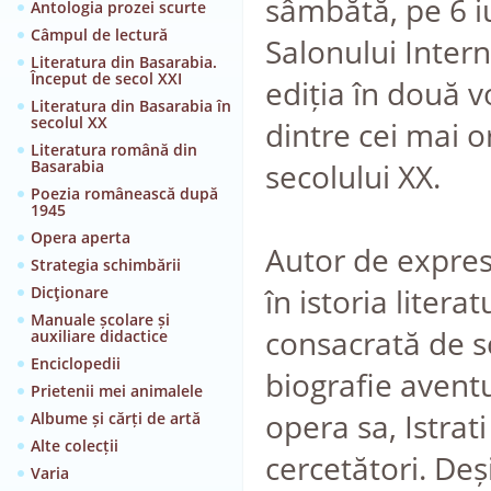
sâmbătă, pe 6 iu
Antologia prozei scurte
Câmpul de lectură
Salonului Inter
Literatura din Basarabia.
Început de secol XXI
ediția în două
Literatura din Basarabia în
secolul XX
dintre cei mai or
Literatura română din
Basarabia
secolului XX.
Poezia românească după
1945
Opera aperta
Autor de expres
Strategia schimbării
în istoria litera
Dicţionare
Manuale școlare și
consacrată de s
auxiliare didactice
Enciclopedii
biografie avent
Prietenii mei animalele
opera sa, Istrati
Albume și cărți de artă
Alte colecții
cercetători. Deș
Varia