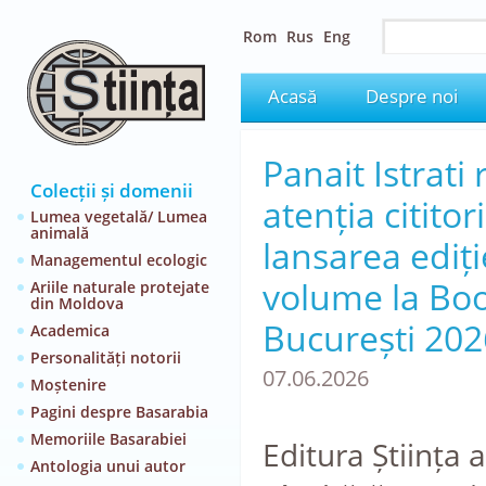
Rom
Rus
Eng
Acasă
Despre noi
Panait Istrati 
Colecții și domenii
atenția cititori
Lumea vegetală/ Lumea
animală
lansarea ediți
Managementul ecologic
volume la Boo
Ariile naturale protejate
din Moldova
București 202
Academica
Personalități notorii
07.06.2026
Moștenire
Pagini despre Basarabia
Memoriile Basarabiei
Editura Știința 
Antologia unui autor