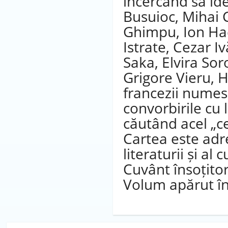
încercând să ide
Busuioc, Mihai 
Ghimpu, Ion Had
Istrate, Cezar 
Saka, Elvira Sor
Grigore Vieru, H
francezii numesc
convorbirile cu l
căutând acel „ce
Cartea este adre
literaturii și al c
Cuvânt însoțito
Volum apărut în