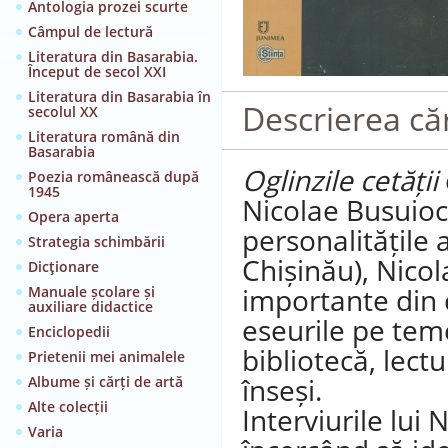
Antologia prozei scurte
Câmpul de lectură
Literatura din Basarabia.
Început de secol XXI
Literatura din Basarabia în
Descrierea căr
secolul XX
Literatura română din
Basarabia
Oglinzile cetății
Poezia românească după
1945
Nicolae Busuioc:
Opera aperta
personalitățile
Strategia schimbării
Chișinău), Nico
Dicţionare
importante din c
Manuale școlare și
auxiliare didactice
eseurile pe teme
Enciclopedii
bibliotecă, lectu
Prietenii mei animalele
înseși.
Albume și cărți de artă
Alte colecții
Interviurile lui
Varia