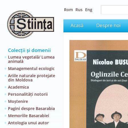
Rom
Rus
Eng
Acasă
Despre noi
Colecții și domenii
Lumea vegetală/ Lumea
animală
Managementul ecologic
Ariile naturale protejate
din Moldova
Academica
Personalități notorii
Moștenire
Pagini despre Basarabia
Memoriile Basarabiei
Antologia unui autor