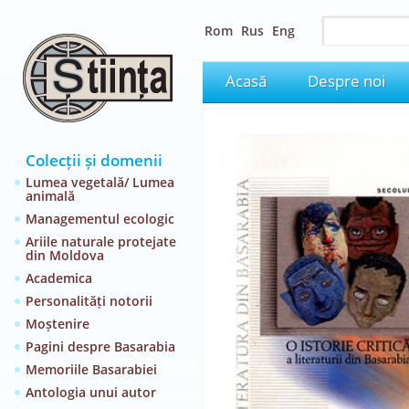
Rom
Rus
Eng
Acasă
Despre noi
Colecții și domenii
Lumea vegetală/ Lumea
animală
Managementul ecologic
Ariile naturale protejate
din Moldova
Academica
Personalități notorii
Moștenire
Pagini despre Basarabia
Memoriile Basarabiei
Antologia unui autor