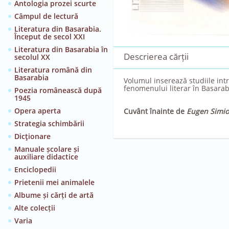
Antologia prozei scurte
Câmpul de lectură
Literatura din Basarabia.
Început de secol XXI
Literatura din Basarabia în
Descrierea cărții
secolul XX
Literatura română din
Basarabia
Volumul inserează studiile intr
fenomenului literar în Basarab
Poezia românească după
1945
Opera aperta
Cuvânt înainte de
Eugen Simi
Strategia schimbării
Dicţionare
Manuale școlare și
auxiliare didactice
Enciclopedii
Prietenii mei animalele
Albume și cărți de artă
Alte colecții
Varia