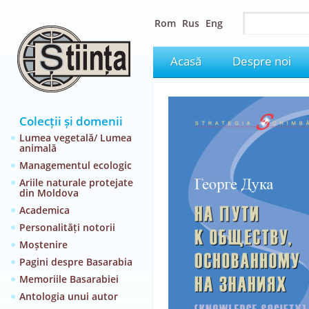
Rom
Rus
Eng
Acasă
Despre noi
Colecții și domenii
Lumea vegetală/ Lumea
animală
Managementul ecologic
Ariile naturale protejate
din Moldova
Academica
Personalități notorii
Moștenire
Pagini despre Basarabia
Memoriile Basarabiei
Antologia unui autor