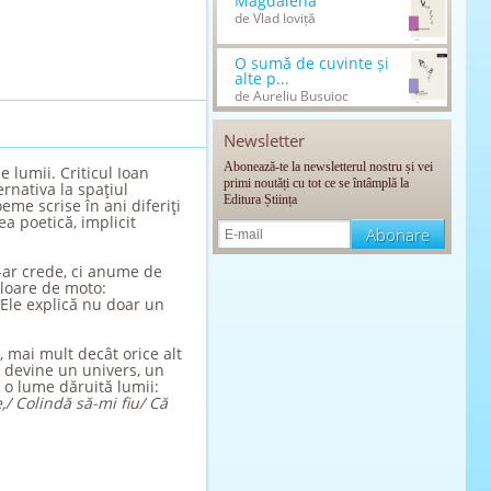
Magdalena
de Vlad Ioviță
O sumă de cuvinte și
alte p...
de Aureliu Busuioc
Newsletter
Abonează-te la newsletterul nostru și vei
e lumii. Criticul Ioan
primi noutăți cu tot ce se întâmplă la
ernativa la spaţiul
Editura Știința
me scrise în ani diferiţi
a poetică, implicit
-ar crede, ci anume de
aloare de moto:
 Ele explică nu doar un
, mai mult decât orice alt
ă, devine un univers, un
, o lume dăruită lumii:
,/ Colindă să-mi fiu/ Că