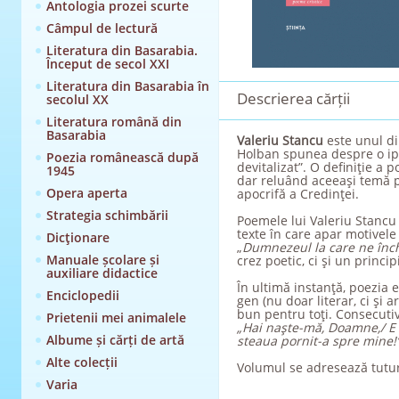
Antologia prozei scurte
Câmpul de lectură
Literatura din Basarabia.
Început de secol XXI
Literatura din Basarabia în
Descrierea cărții
secolul XX
Literatura română din
Basarabia
Valeriu Stancu
este unul din
Holban spunea despre o ipost
Poezia românească după
devitalizat”. O definiţie a
1945
dar reluând aceeaşi temă pe
Opera aperta
apocrifă a Credinţei.
Strategia schimbării
Poemele lui Valeriu Stancu 
texte în care apar motivele
Dicţionare
„
Dumnezeul la care ne înch
Manuale școlare și
crez poetic, ci şi un princi
auxiliare didactice
În ultimă instanţă, poezia e
Enciclopedii
gen (nu doar literar, ci şi 
bun pentru toţi. Consecutiv,
Prietenii mei animalele
„Hai naşte-mă, Doamne,/ E i
Albume și cărți de artă
steaua pornit-a spre mine!
Alte colecții
Volumul se adresează tutu
Varia