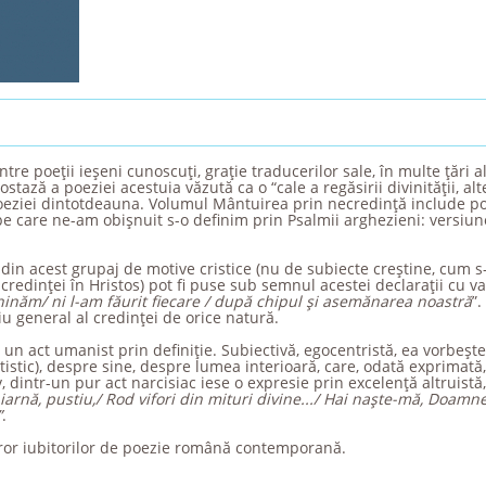
tre poeţii ieşeni cunoscuţi, graţie traducerilor sale, în multe ţări al
ază a poeziei acestuia văzută ca o “cale a regăsirii divinităţii, alt
 poeziei dintotdeauna. Volumul Mântuirea prin necredinţă include poe
 care ne-am obişnuit s-o definim prin Psalmii arghezieni: versiune
din acest grupaj de motive cristice (nu de subiecte creştine, cum s
 credinţei în Hristos) pot fi puse sub semnul acestei declaraţii cu v
inăm/ ni l-am făurit fiecare / după chipul şi asemănarea noastră
”.
piu general al credinţei de orice natură.
 un act umanist prin definiţie. Subiectivă, egocentristă, ea vorbeşte
artistic), despre sine, despre lumea interioară, care, odată exprimat
 dintr-un pur act narcisiac iese o expresie prin excelenţă altruistă
arnă, pustiu,/ Rod vifori din mituri divine.../ Hai naşte-mă, Doamne
”
.
ror iubitorilor de poezie română contemporană.