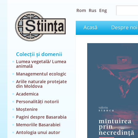
Rom
Rus
Eng
Acasă
Despre noi
Colecții și domenii
Lumea vegetală/ Lumea
animală
Managementul ecologic
Ariile naturale protejate
din Moldova
Academica
Personalități notorii
Moștenire
Pagini despre Basarabia
Memoriile Basarabiei
Antologia unui autor