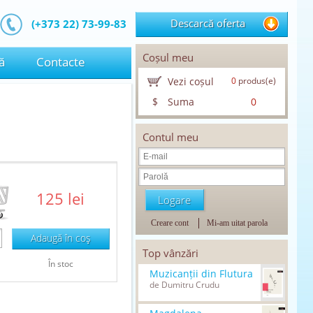
Descarcă oferta
(+373 22) 73-99-83
Coșul meu
ă
Contacte
Vezi coșul
0
produs(e)
$
Suma
0
Contul meu
125 lei
Creare cont
Mi-am uitat parola
Adaugă în coş
Top vânzări
În stoc
Muzicanții din Flutura
de Dumitru Crudu