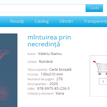
Noutăţi
Catalog
Vânzări
Transparenț
mîntuirea prin
necredință
Valeriu Stancu
Autor:
Română
Limba:
Carte broșată
Tipul copertei:
130x210 mm
Format:
276
Numarul de pagini:
2020
Anul apariţiei :
978-9975-85-226-5
ISBN:
Varia
Colecţii şi domenii: