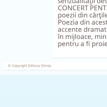
senzualităţii de
CONCERT PENTRU
poezii din cărţi
Poezia din acest
accente dramatic
în mijloace, mi
pentru a fi proi
© Copyright Editura Știința