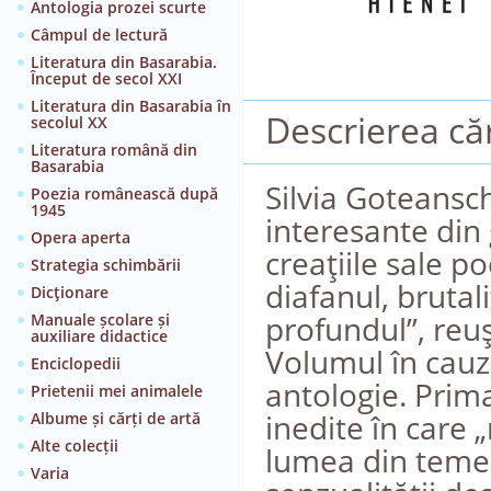
Antologia prozei scurte
Câmpul de lectură
Literatura din Basarabia.
Început de secol XXI
Literatura din Basarabia în
Descrierea căr
secolul XX
Literatura română din
Basarabia
Silvia Goteansch
Poezia românească după
1945
interesante din
Opera aperta
creaţiile sale p
Strategia schimbării
diafanul, brutali
Dicţionare
profundul”, reuş
Manuale școlare și
auxiliare didactice
Volumul în cauză
Enciclopedii
antologie. Prima
Prietenii mei animalele
inedite în care
Albume și cărți de artă
Alte colecții
lumea din temeli
Varia