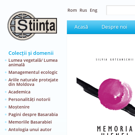
Rom
Rus
Eng
Acasă
Despre noi
Colecții și domenii
Lumea vegetală/ Lumea
animală
Managementul ecologic
Ariile naturale protejate
din Moldova
Academica
Personalități notorii
Moștenire
Pagini despre Basarabia
Memoriile Basarabiei
Antologia unui autor