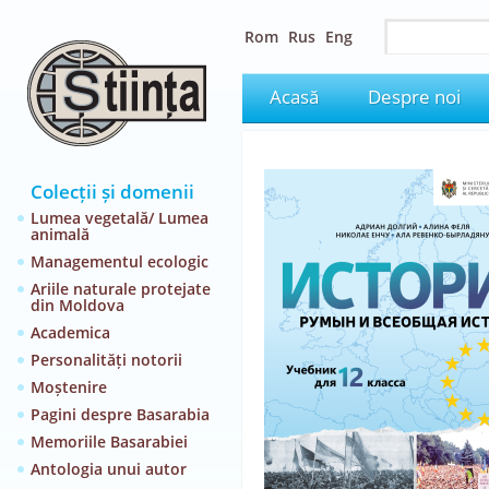
Rom
Rus
Eng
Acasă
Despre noi
Colecții și domenii
Lumea vegetală/ Lumea
animală
Managementul ecologic
Ariile naturale protejate
din Moldova
Academica
Personalități notorii
Moștenire
Pagini despre Basarabia
Memoriile Basarabiei
Antologia unui autor