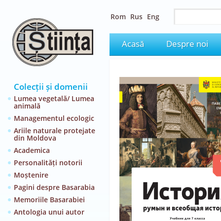
Rom
Rus
Eng
Acasă
Despre noi
Colecții și domenii
Lumea vegetală/ Lumea
animală
Managementul ecologic
Ariile naturale protejate
din Moldova
Academica
Personalități notorii
Moștenire
Pagini despre Basarabia
Memoriile Basarabiei
Antologia unui autor