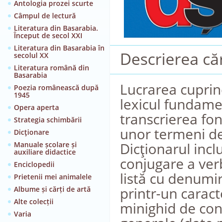
Antologia prozei scurte
Câmpul de lectură
Literatura din Basarabia.
Început de secol XXI
Literatura din Basarabia în
Descrierea căr
secolul XX
Literatura română din
Basarabia
Lucrarea cuprin
Poezia românească după
1945
lexicul fundamen
Opera aperta
transcrierea fon
Strategia schimbării
unor termeni de 
Dicţionare
Dicţionarul incl
Manuale școlare și
auxiliare didactice
conjugare a verb
Enciclopedii
listă cu denumir
Prietenii mei animalele
printr-un carac
Albume și cărți de artă
Alte colecții
minighid de con
Varia