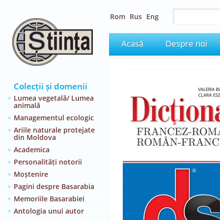
Rom
Rus
Eng
Acasă
Despre noi
Colecții și domenii
Lumea vegetală/ Lumea
animală
Managementul ecologic
Ariile naturale protejate
din Moldova
Academica
Personalități notorii
Moștenire
Pagini despre Basarabia
Memoriile Basarabiei
Antologia unui autor