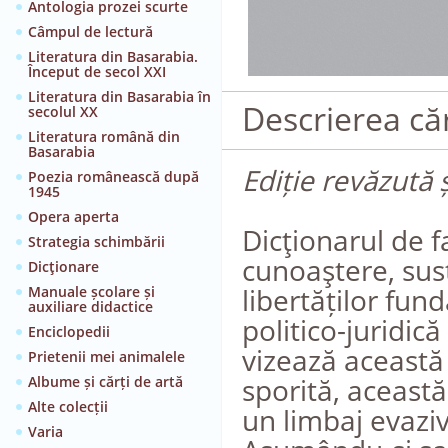
Antologia prozei scurte
Câmpul de lectură
Literatura din Basarabia.
Început de secol XXI
Literatura din Basarabia în
Descrierea căr
secolul XX
Literatura română din
Basarabia
Ediție revăzută ș
Poezia românească după
1945
Opera aperta
Dicţionarul de f
Strategia schimbării
cunoaştere, sus
Dicţionare
libertăților fu
Manuale școlare și
auxiliare didactice
politico-juridic
Enciclopedii
vizează această
Prietenii mei animalele
sporită, aceast
Albume și cărți de artă
Alte colecții
un limbaj evaziv
Varia