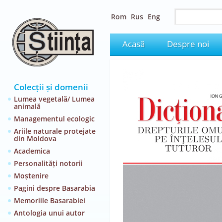
Rom
Rus
Eng
Acasă
Despre noi
Colecții și domenii
Lumea vegetală/ Lumea
animală
Managementul ecologic
Ariile naturale protejate
din Moldova
Academica
Personalități notorii
Moștenire
Pagini despre Basarabia
Memoriile Basarabiei
Antologia unui autor