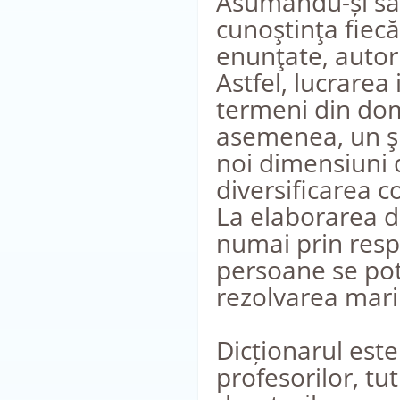
Asumându-și sar
cunoştinţa fiecă
enunţate, autoru
Astfel, lucrarea
termeni din dome
asemenea, un şi
noi dimensiuni de
diversificarea c
La elaborarea di
numai prin resp
persoane se pot
rezolvarea mari
Dicționarul este 
profesorilor, tu