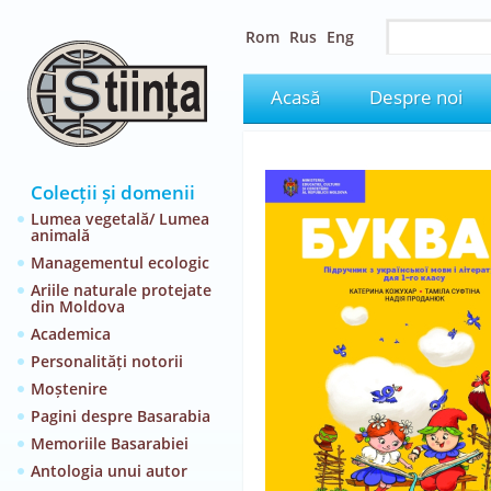
Rom
Rus
Eng
Acasă
Despre noi
Colecții și domenii
Lumea vegetală/ Lumea
animală
Managementul ecologic
Ariile naturale protejate
din Moldova
Academica
Personalități notorii
Moștenire
Pagini despre Basarabia
Memoriile Basarabiei
Antologia unui autor