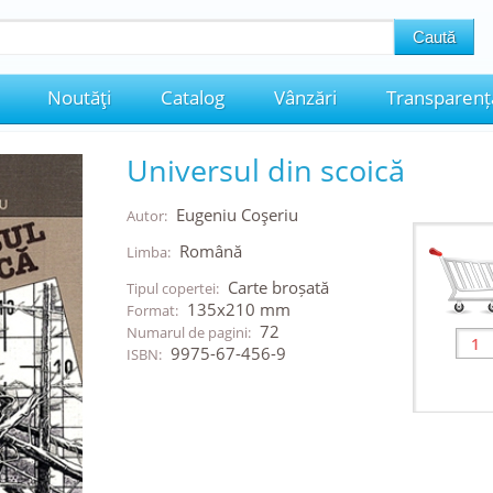
Noutăţi
Catalog
Vânzări
Transparenț
Universul din scoică
Eugeniu Coşeriu
Autor:
Română
Limba:
Carte broșată
Tipul copertei:
135x210 mm
Format:
72
Numarul de pagini:
9975-67-456-9
ISBN: