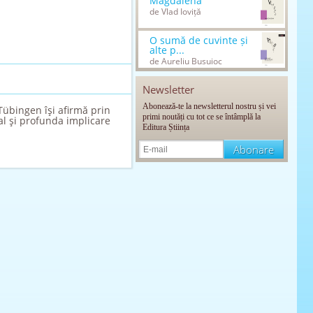
Magdalena
de Vlad Ioviță
O sumă de cuvinte și
alte p...
de Aureliu Busuioc
Newsletter
Abonează-te la newsletterul nostru și vei
Tübingen îşi afirmă prin
primi noutăți cu tot ce se întâmplă la
al şi profunda implicare
Editura Știința