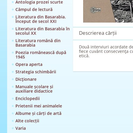
Antologia prozei scurte
Câmpul de lectură
Literatura din Basarabia.
Început de secol XXI
Literatura din Basarabia în
Descrierea cărții
secolul XX
Literatura română din
Basarabia
Două interviuri acordate de
fiece cuvânt consecvenţa cu
Poezia românească după
etică.
1945
Opera aperta
Strategia schimbării
Dicţionare
Manuale școlare și
auxiliare didactice
Enciclopedii
Prietenii mei animalele
Albume și cărți de artă
Alte colecții
Varia