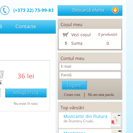
Descarcă oferta
(+373 22) 73-99-83
Coșul meu
ă
Contacte
Vezi coșul
0
produs(e)
$
Suma
0
Contul meu
36 lei
Adaugă în coş
Creare cont
Mi-am uitat parola
Nu este în stoc
Top vânzări
Muzicanții din Flutura
de Dumitru Crudu