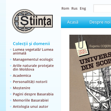
Rom
Rus
Eng
Acasă
Despre noi
Colecții și domenii
Lumea vegetală/ Lumea
animală
Managementul ecologic
Ariile naturale protejate
din Moldova
Academica
Personalități notorii
Moștenire
Pagini despre Basarabia
Memoriile Basarabiei
Antologia unui autor