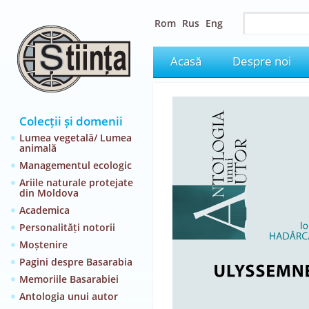
Rom
Rus
Eng
Acasă
Despre noi
Colecții și domenii
Lumea vegetală/ Lumea
animală
Managementul ecologic
Ariile naturale protejate
din Moldova
Academica
Personalități notorii
Moștenire
Pagini despre Basarabia
Memoriile Basarabiei
Antologia unui autor