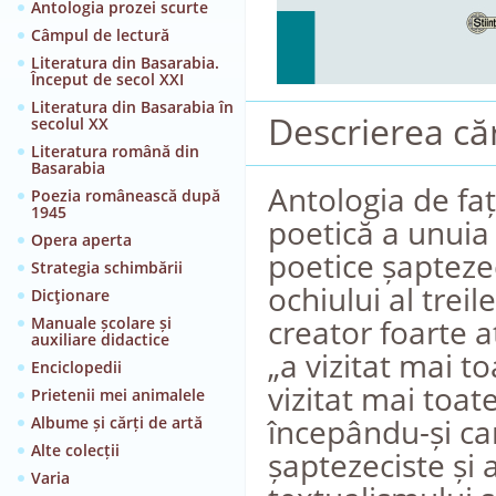
Antologia prozei scurte
Câmpul de lectură
Literatura din Basarabia.
Început de secol XXI
Literatura din Basarabia în
Descrierea căr
secolul XX
Literatura română din
Basarabia
Antologia de faț
Poezia românească după
1945
poetică a unuia 
Opera aperta
poetice șapteze
Strategia schimbării
ochiului al trei
Dicţionare
creator foarte a
Manuale școlare și
auxiliare didactice
„a vizitat mai to
Enciclopedii
vizitat mai toate
Prietenii mei animalele
începându-și car
Albume și cărți de artă
Alte colecții
șaptezeciste și
Varia