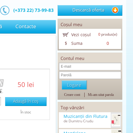
Descarcă oferta
(+373 22) 73-99-83
Coșul meu
ă
Contacte
Vezi coșul
0
produs(e)
$
Suma
0
Contul meu
50 lei
Creare cont
Mi-am uitat parola
Adaugă în coş
Top vânzări
În stoc
Muzicanții din Flutura
de Dumitru Crudu