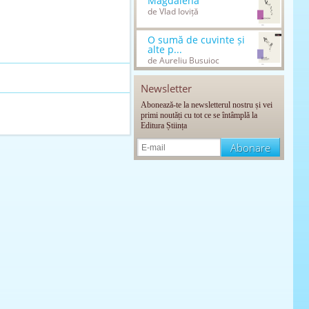
Magdalena
de Vlad Ioviță
O sumă de cuvinte și
alte p...
de Aureliu Busuioc
Newsletter
Abonează-te la newsletterul nostru și vei
primi noutăți cu tot ce se întâmplă la
Editura Știința