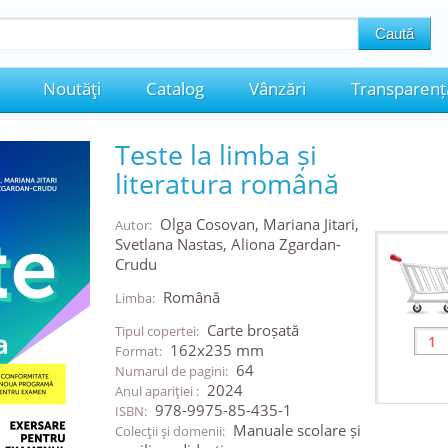
Noutăţi
Catalog
Vânzări
Transparenț
Teste la limba și
literatura română
Olga Cosovan, Mariana Jitari,
Autor:
Svetlana Nastas, Aliona Zgardan-
Crudu
Română
Limba:
Carte broșată
Tipul copertei:
162x235 mm
Format:
64
Numarul de pagini:
2024
Anul apariţiei :
978-9975-85-435-1
ISBN:
Manuale scolare și
Colecţii şi domenii: