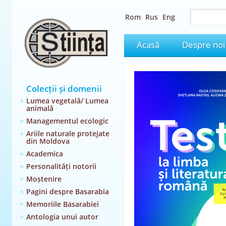
Rom
Rus
Eng
Acasă
Despre noi
Colecții și domenii
Lumea vegetală/ Lumea
animală
Managementul ecologic
Ariile naturale protejate
din Moldova
Academica
Personalități notorii
Moștenire
Pagini despre Basarabia
Memoriile Basarabiei
Antologia unui autor