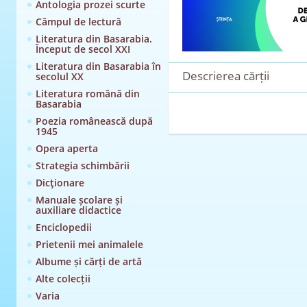
Antologia prozei scurte
Câmpul de lectură
Literatura din Basarabia.
Început de secol XXI
Literatura din Basarabia în
Descrierea cărții
secolul XX
Literatura română din
Basarabia
Poezia românească după
1945
Opera aperta
Strategia schimbării
Dicţionare
Manuale școlare și
auxiliare didactice
Enciclopedii
Prietenii mei animalele
Albume și cărți de artă
Alte colecții
Varia